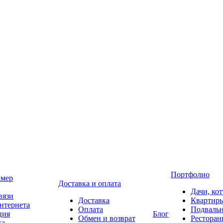
Портфолио
амер
Доставка и оплата
Дачи, ко
вязи
Доставка
Квартир
нтернета
Оплата
Подваль
ция
Блог
Обмен и возврат
Ресторан
ка