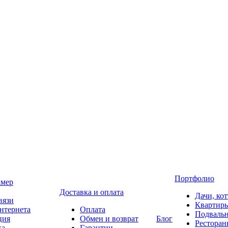
Портфолио
амер
Доставка и оплата
Дачи, ко
вязи
Квартир
нтернета
Оплата
Подваль
ция
Обмен и возврат
Блог
Ресторан
ка
Гарантии