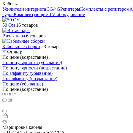
Кабель
Усилители интернета 3G/4G
Репитеры
Комплекты с репитером
А
судов
Комплектующие
TV оборудование
50 Ом
16 товаров
Витая пара
6 товаров
Кабельные сборки
23 товара
Фильтр
По цене (возрастание)
По популярности (убывание)
По популярности (возрастание)
По алфавиту (убывание)
По алфавиту (возрастание)
По цене (убывание)
По цене (возрастание)
Маркировка кабеля
UTP Cat.5e (внутренний) CCA