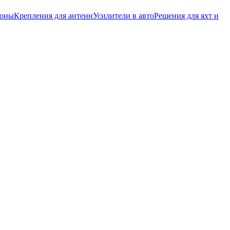
фоны
Крепления для антенн
Усилители в авто
Решения для яхт и