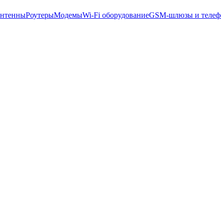
нтенны
Роутеры
Модемы
Wi-Fi оборудование
GSM-шлюзы и теле