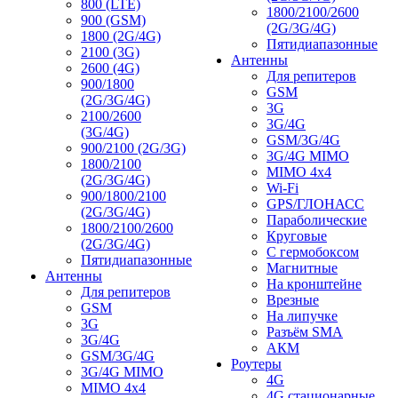
800 (LTE)
1800/2100/2600
900 (GSM)
(2G/3G/4G)
1800 (2G/4G)
Пятидиапазонные
2100 (3G)
Антенны
2600 (4G)
Для репитеров
900/1800
GSM
(2G/3G/4G)
3G
2100/2600
3G/4G
(3G/4G)
GSM/3G/4G
900/2100 (2G/3G)
3G/4G MIMO
1800/2100
MIMO 4x4
(2G/3G/4G)
Wi-Fi
900/1800/2100
GPS/ГЛОНАСС
(2G/3G/4G)
Параболические
1800/2100/2600
Круговые
(2G/3G/4G)
С гермобоксом
Пятидиапазонные
Магнитные
Антенны
На кронштейне
Для репитеров
Врезные
GSM
На липучке
3G
Разъём SMA
3G/4G
АКМ
GSM/3G/4G
Роутеры
3G/4G MIMO
4G
MIMO 4x4
4G стационарные