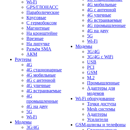
Wi-Fi
4G мобильные
GPS/ГЛОНАСС
4G с антенной
Параболические
4G уличные
Круговые
4G встраиваемые
С гермобоксом
4G промышленные
Магнитные
4G на дачу
На кронштейне
5G
Врезные
Wi-Fi
На липучке
Модемы
Разъём SMA
3G/4G
АКМ
3G/4G с WiFi
Роутеры
USB
4G
PCI
4G стационарные
GSM
4G мобильные
M.2
4G с антенной
Промышленные
4G уличные
Адаптеры для
4G встраиваемые
модемов
4G
Wi-Fi оборудование
промышленные
Точки доступа
4G на дачу
Mesh системы
5G
Адаптеры
Wi-Fi
Усилители
Модемы
GSM-шлюзы и телефоны
3G/4G
Стационарные