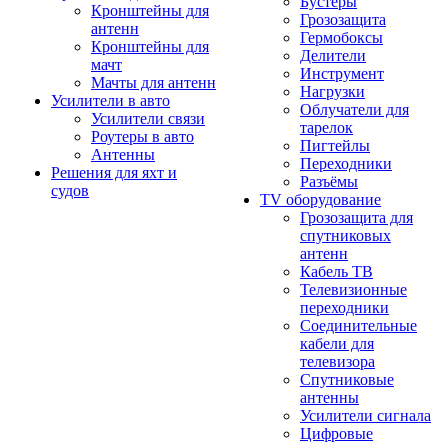
Бустеры
Кронштейны для
Грозозащита
антенн
Гермобоксы
Кронштейны для
Делители
мачт
Инструмент
Мачты для антенн
Нагрузки
Усилители в авто
Облучатели для
Усилители связи
тарелок
Роутеры в авто
Пигтейлы
Антенны
Переходники
Решения для яхт и
Разъёмы
судов
TV оборудование
Грозозащита для
спутниковых
антенн
Кабель ТВ
Телевизионные
переходники
Соединительные
кабели для
телевизора
Спутниковые
антенны
Усилители сигнала
Цифровые