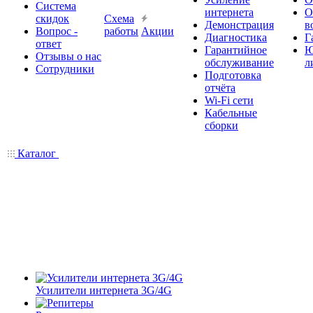
Система
интернета
О
скидок
Схема
Демонстрация
в
Вопрос -
работы
Акции
Диагностика
Г
ответ
Гарантийное
Ю
Отзывы о нас
обслуживание
л
Сотрудники
Подготовка
отчёта
Wi-Fi сети
Кабельные
сборки
Каталог
Усилители интернета 3G/4G