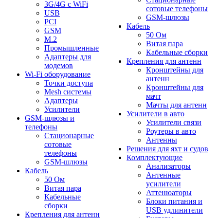
3G/4G с WiFi
сотовые телефоны
USB
GSM-шлюзы
PCI
Кабель
GSM
50 Ом
M.2
Витая пара
Промышленные
Кабельные сборки
Адаптеры для
Крепления для антенн
модемов
Кронштейны для
Wi-Fi оборудование
антенн
Точки доступа
Кронштейны для
Mesh системы
мачт
Адаптеры
Мачты для антенн
Усилители
Усилители в авто
GSM-шлюзы и
Усилители связи
телефоны
Роутеры в авто
Стационарные
Антенны
сотовые
Решения для яхт и судов
телефоны
Комплектующие
GSM-шлюзы
Анализаторы
Кабель
Антенные
50 Ом
усилители
Витая пара
Аттенюаторы
Кабельные
Блоки питания и
сборки
USB удлинители
Крепления для антенн