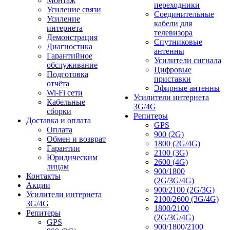
Монтаж
переходники
Усиление связи
Соединительные
Усиление
кабели для
интернета
телевизора
Демонстрация
Спутниковые
Диагностика
антенны
Гарантийное
Усилители сигнала
обслуживание
Цифровые
Подготовка
приставки
отчёта
Эфирные антенны
Wi-Fi сети
Усилители интернета
Кабельные
3G/4G
сборки
Репитеры
Доставка и оплата
GPS
Оплата
900 (2G)
Обмен и возврат
1800 (2G/4G)
Гарантии
2100 (3G)
Юридическим
2600 (4G)
лицам
900/1800
Контакты
(2G/3G/4G)
Акции
900/2100 (2G/3G)
Усилители интернета
2100/2600 (3G/4G)
3G/4G
1800/2100
Репитеры
(2G/3G/4G)
GPS
900/1800/2100