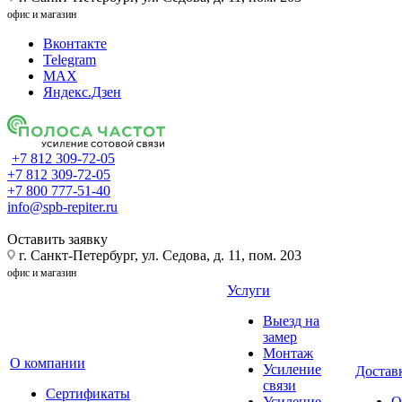
офис и магазин
Вконтакте
Telegram
MAX
Яндекс.Дзен
+7 812 309-72-05
+7 812 309-72-05
+7 800 777-51-40
info@spb-repiter.ru
Оставить заявку
г. Санкт-Петербург, ул. Седова, д. 11, пом. 203
офис и магазин
Услуги
Выезд на
замер
Монтаж
О компании
Усиление
Доставк
связи
Сертификаты
Усиление
О