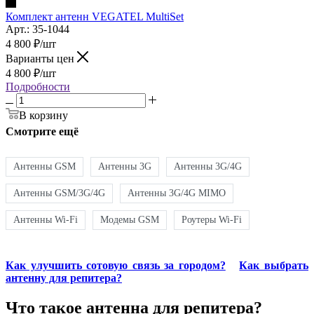
Комплект антенн VEGATEL MultiSet
Арт.: 35-1044
4 800
₽
/шт
Варианты цен
4 800
₽
/шт
Подробности
В корзину
Смотрите ещё
Антенны GSM
Антенны 3G
Антенны 3G/4G
Антенны GSM/3G/4G
Антенны 3G/4G MIMO
Антенны Wi-Fi
Модемы GSM
Роутеры Wi-Fi
Как улучшить сотовую связь за городом?
Как выбрать
антенну для репитера?
Что такое антенна для репитера?