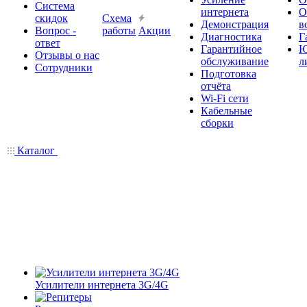
Система
интернета
О
скидок
Схема
Демонстрация
в
Вопрос -
работы
Акции
Диагностика
Г
ответ
Гарантийное
Ю
Отзывы о нас
обслуживание
л
Сотрудники
Подготовка
отчёта
Wi-Fi сети
Кабельные
сборки
Каталог
Усилители интернета 3G/4G