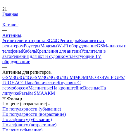
21
Главная
—
Каталог
—
Антенны
Усилители интернета 3G/4G
Репитеры
Комплекты с
репитером
Роутеры
Модемы
Wi-Fi оборудование
GSM-шлюзы и
телефоны
Кабель
Крепления для антенн
Усилители в
авто
Решения для яхт и судов
Комплектующие
TV
оборудование
—
Антенны для репитеров
GSM
3G
3G/4G
GSM/3G/4G
3G/4G MIMO
MIMO 4x4
Wi-Fi
GPS/
ГЛОНАСС
Параболические
Круговые
С
гермобоксом
Магнитные
На кронштейне
Врезные
На
липучке
Разъём SMA
АКМ
Фильтр
По цене (возрастание)
По популярности (убывание)
По популярности (возрастание)
По алфавиту (убывание)
По алфавиту (возрастание)
По цене (убывание)