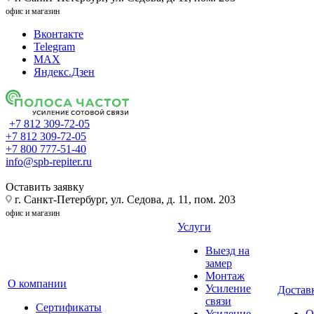
офис и магазин
Вконтакте
Telegram
MAX
Яндекс.Дзен
+7 812 309-72-05
+7 812 309-72-05
+7 800 777-51-40
info@spb-repiter.ru
Оставить заявку
г. Санкт-Петербург, ул. Седова, д. 11, пом. 203
офис и магазин
Услуги
Выезд на
замер
Монтаж
О компании
Усиление
Доставк
связи
Сертификаты
Усиление
О