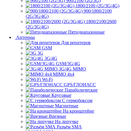
900/2100 (2G/3G)
1800/2100 (2G/3G/4G)
900/1800/2100
(2G/3G/4G)
1800/2100/2600
(2G/3G/4G)
Пятидиапазонные
Антенны
Для репитеров
GSM
3G
3G/4G
GSM/3G/4G
3G/4G MIMO
MIMO 4x4
Wi-Fi
GPS/ГЛОНАСС
Параболические
Круговые
С гермобоксом
Магнитные
На кронштейне
Врезные
На липучке
Разъём SMA