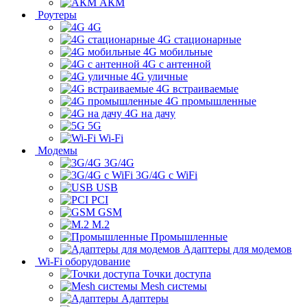
АКМ
Роутеры
4G
4G стационарные
4G мобильные
4G с антенной
4G уличные
4G встраиваемые
4G промышленные
4G на дачу
5G
Wi-Fi
Модемы
3G/4G
3G/4G с WiFi
USB
PCI
GSM
M.2
Промышленные
Адаптеры для модемов
Wi-Fi оборудование
Точки доступа
Mesh системы
Адаптеры