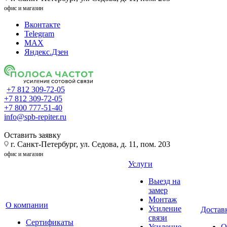
офис и магазин
Вконтакте
Telegram
MAX
Яндекс.Дзен
+7 812 309-72-05
+7 812 309-72-05
+7 800 777-51-40
info@spb-repiter.ru
Оставить заявку
г. Санкт-Петербург, ул. Седова, д. 11, пом. 203
офис и магазин
Услуги
Выезд на
замер
Монтаж
О компании
Усиление
Доставк
связи
Сертификаты
Усиление
О