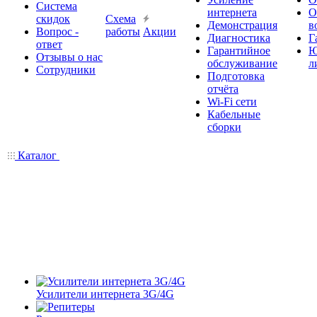
Система
интернета
О
скидок
Схема
Демонстрация
в
Вопрос -
работы
Акции
Диагностика
Г
ответ
Гарантийное
Ю
Отзывы о нас
обслуживание
л
Сотрудники
Подготовка
отчёта
Wi-Fi сети
Кабельные
сборки
Каталог
Усилители интернета 3G/4G