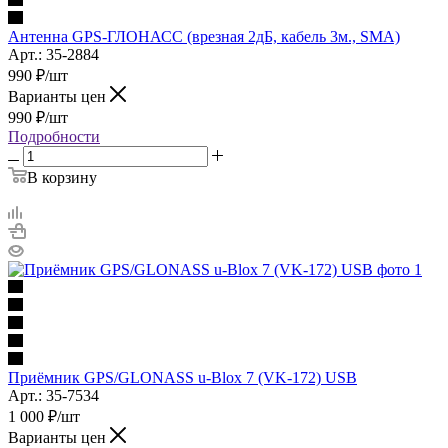
Антенна GPS-ГЛОНАСС (врезная 2дБ, кабель 3м., SMA)
Арт.: 35-2884
990
₽
/шт
Варианты цен
990
₽
/шт
Подробности
В корзину
Приёмник GPS/GLONASS u‑Blox 7 (VK‑172) USB
Арт.: 35-7534
1 000
₽
/шт
Варианты цен