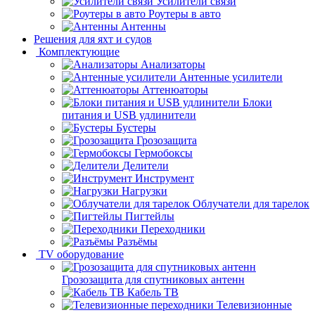
Усилители связи
Роутеры в авто
Антенны
Решения для яхт и судов
Комплектующие
Анализаторы
Антенные усилители
Аттенюаторы
Блоки
питания и USB удлинители
Бустеры
Грозозащита
Гермобоксы
Делители
Инструмент
Нагрузки
Облучатели для тарелок
Пигтейлы
Переходники
Разъёмы
TV оборудование
Грозозащита для спутниковых антенн
Кабель ТВ
Телевизионные