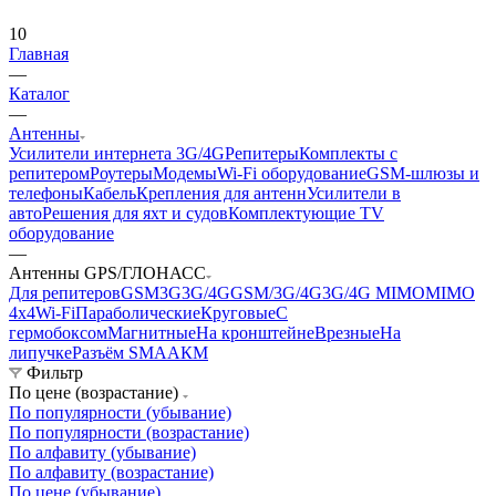
10
Главная
—
Каталог
—
Антенны
Усилители интернета 3G/4G
Репитеры
Комплекты с
репитером
Роутеры
Модемы
Wi-Fi оборудование
GSM-шлюзы и
телефоны
Кабель
Крепления для антенн
Усилители в
авто
Решения для яхт и судов
Комплектующие
TV
оборудование
—
Антенны GPS/ГЛОНАСС
Для репитеров
GSM
3G
3G/4G
GSM/3G/4G
3G/4G MIMO
MIMO
4x4
Wi-Fi
Параболические
Круговые
С
гермобоксом
Магнитные
На кронштейне
Врезные
На
липучке
Разъём SMA
АКМ
Фильтр
По цене (возрастание)
По популярности (убывание)
По популярности (возрастание)
По алфавиту (убывание)
По алфавиту (возрастание)
По цене (убывание)