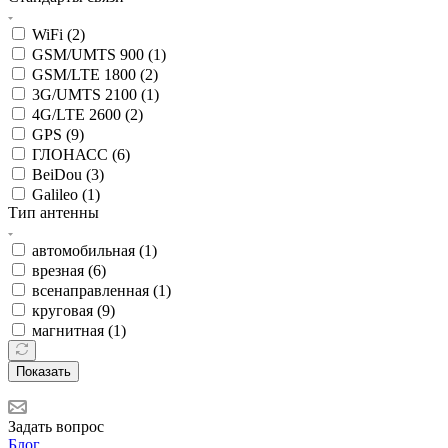
WiFi (
2
)
GSM/UMTS 900 (
1
)
GSM/LTE 1800 (
2
)
3G/UMTS 2100 (
1
)
4G/LTE 2600 (
2
)
GPS (
9
)
ГЛОНАСС (
6
)
BeiDou (
3
)
Galileo (
1
)
Тип антенны
автомобильная (
1
)
врезная (
6
)
всенаправленная (
1
)
круговая (
9
)
магнитная (
1
)
Показать
Задать вопрос
Блог