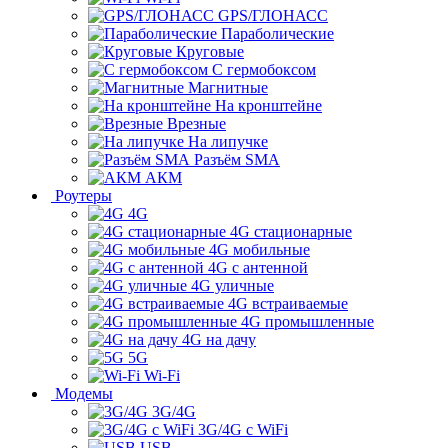
GPS/ГЛОНАСС
Параболические
Круговые
С гермобоксом
Магнитные
На кронштейне
Врезные
На липучке
Разъём SMA
АКМ
Роутеры
4G
4G стационарные
4G мобильные
4G с антенной
4G уличные
4G встраиваемые
4G промышленные
4G на дачу
5G
Wi-Fi
Модемы
3G/4G
3G/4G с WiFi
USB