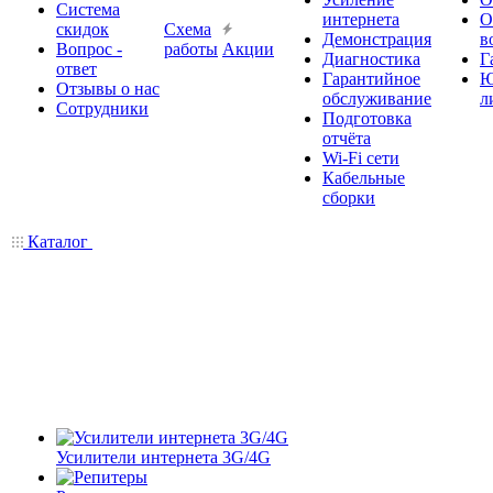
Система
интернета
О
скидок
Схема
Демонстрация
в
Вопрос -
работы
Акции
Диагностика
Г
ответ
Гарантийное
Ю
Отзывы о нас
обслуживание
л
Сотрудники
Подготовка
отчёта
Wi-Fi сети
Кабельные
сборки
Каталог
Усилители интернета 3G/4G