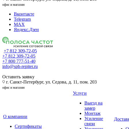
офис и магазин
Вконтакте
Telegram
MAX
Яндекс.Дзен
+7 812 309-72-05
+7 812 309-72-05
+7 800 777-51-40
info@spb-repiter.ru
Оставить заявку
г. Санкт-Петербург, ул. Седова, д. 11, пом. 203
офис и магазин
Услуги
Выезд на
замер
Монтаж
О компании
Усиление
Доставк
связи
Сертификаты
Усиление
О