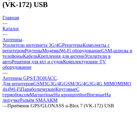
(VK‑172) USB
Главная
—
Каталог
—
Антенны
Усилители интернета 3G/4G
Репитеры
Комплекты с
репитером
Роутеры
Модемы
Wi-Fi оборудование
GSM-шлюзы и
телефоны
Кабель
Крепления для антенн
Усилители в
авто
Решения для яхт и судов
Комплектующие
TV
оборудование
—
Антенны GPS/ГЛОНАСС
Для репитеров
GSM
3G
3G/4G
GSM/3G/4G
3G/4G MIMO
MIMO
4x4
Wi-Fi
Параболические
Круговые
С
гермобоксом
Магнитные
На кронштейне
Врезные
На
липучке
Разъём SMA
АКМ
—
Приёмник GPS/GLONASS u‑Blox 7 (VK‑172) USB