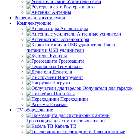
Усилители связи
Роутеры в авто
Антенны
Решения для яхт и судов
Комплектующие
Анализаторы
Антенные усилители
Аттенюаторы
Блоки
питания и USB удлинители
Бустеры
Грозозащита
Гермобоксы
Делители
Инструмент
Нагрузки
Облучатели для тарелок
Пигтейлы
Переходники
Разъёмы
TV оборудование
Грозозащита для спутниковых антенн
Кабель ТВ
Телевизионные