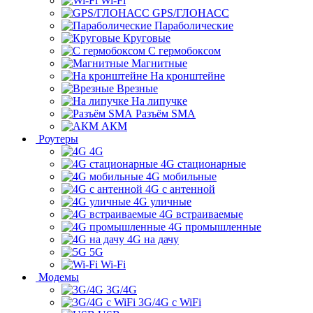
Wi-Fi
GPS/ГЛОНАСС
Параболические
Круговые
С гермобоксом
Магнитные
На кронштейне
Врезные
На липучке
Разъём SMA
АКМ
Роутеры
4G
4G стационарные
4G мобильные
4G с антенной
4G уличные
4G встраиваемые
4G промышленные
4G на дачу
5G
Wi-Fi
Модемы
3G/4G
3G/4G с WiFi