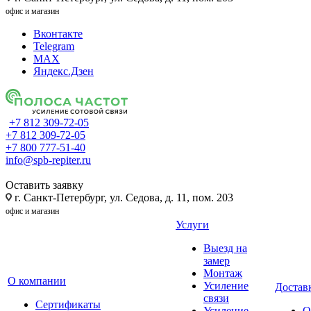
офис и магазин
Вконтакте
Telegram
MAX
Яндекс.Дзен
+7 812 309-72-05
+7 812 309-72-05
+7 800 777-51-40
info@spb-repiter.ru
Оставить заявку
г. Санкт-Петербург, ул. Седова, д. 11, пом. 203
офис и магазин
Услуги
Выезд на
замер
Монтаж
О компании
Усиление
Доставк
связи
Сертификаты
Усиление
О