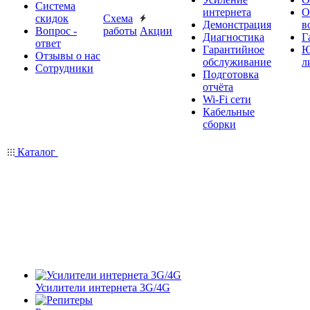
Система
интернета
О
скидок
Схема
Демонстрация
в
Вопрос -
работы
Акции
Диагностика
Г
ответ
Гарантийное
Ю
Отзывы о нас
обслуживание
л
Сотрудники
Подготовка
отчёта
Wi-Fi сети
Кабельные
сборки
Каталог
Усилители интернета 3G/4G