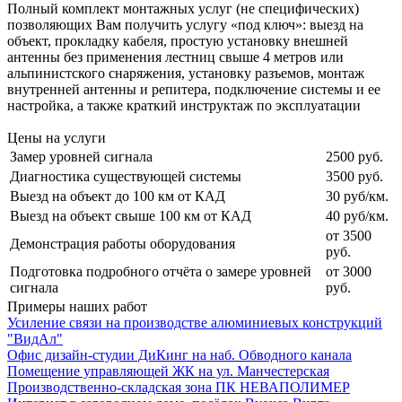
Полный комплект монтажных услуг (не специфических)
позволяющих Вам получить услугу «под ключ»: выезд на
объект, прокладку кабеля, простую установку внешней
антенны без применения лестниц свыше 4 метров или
альпинистского снаряжения, установку разъемов, монтаж
внутренней антенны и репитера, подключение системы и ее
настройка, а также краткий инструктаж по эксплуатации
Цены на услуги
Замер уровней сигнала
2500 руб.
Диагностика существующей системы
3500 руб.
Выезд на объект до 100 км от КАД
30 руб/км.
Выезд на объект свыше 100 км от КАД
40 руб/км.
от 3500
Демонстрация работы оборудования
руб.
Подготовка подробного отчёта о замере уровней
от 3000
сигнала
руб.
Примеры наших работ
Усиление связи на производстве алюминиевых конструкций
"ВидАл"
Офис дизайн-студии ДиКинг на наб. Обводного канала
Помещение управляющей ЖК на ул. Манчестерская
Производственно-складская зона ПК НЕВАПОЛИМЕР