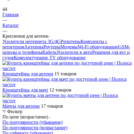
44
Главная
—
Каталог
—
Крепления для антенн
Усилители интернета 3G/4G
Репитеры
Комплекты с
репитером
Антенны
Роутеры
Модемы
Wi-Fi оборудование
GSM-
шлюзы и телефоны
Кабель
Усилители в авто
Решения для яхт и
судов
Комплектующие
TV оборудование
Кронштейны для антенн
15 товаров
Кронштейны для мачт
12 товаров
Мачты для антенн
17 товаров
Фильтр
По цене (возрастание)
По популярности (убывание)
По популярности (возрастание)
По алфавиту (убывание)