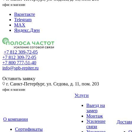
офис и магазин
Вконтакте
Telegram
MAX
Яндекс.Дзен
+7 812 309-72-05
+7 812 309-72-05
+7 800 777-51-40
info@spb-repiter.ru
Оставить заявку
г. Санкт-Петербург, ул. Седова, д. 11, пом. 203
офис и магазин
Услуги
Выезд на
замер
Монтаж
О компании
Усиление
Доставк
связи
Сертификаты
Усиление
О