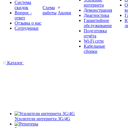
Система
интернета
О
скидок
Схема
Демонстрация
в
Вопрос -
работы
Акции
Диагностика
Г
ответ
Гарантийное
Ю
Отзывы о нас
обслуживание
л
Сотрудники
Подготовка
отчёта
Wi-Fi сети
Кабельные
сборки
Каталог
Усилители интернета 3G/4G