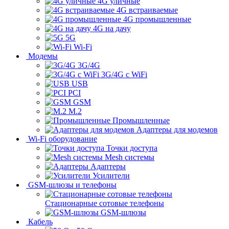
4G уличные
4G встраиваемые
4G промышленные
4G на дачу
5G
Wi-Fi
Модемы
3G/4G
3G/4G с WiFi
USB
PCI
GSM
M.2
Промышленные
Адаптеры для модемов
Wi-Fi оборудование
Точки доступа
Mesh системы
Адаптеры
Усилители
GSM-шлюзы и телефоны
Стационарные сотовые телефоны
GSM-шлюзы
Кабель