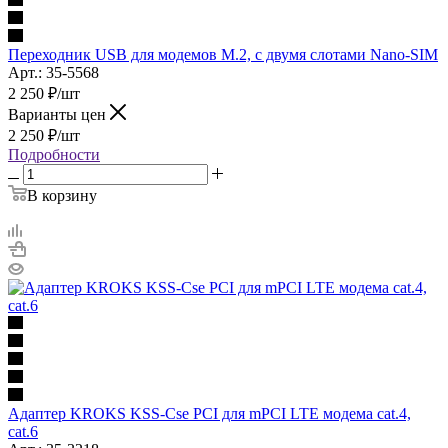
Переходник USB для модемов M.2, с двумя слотами Nano-SIM
Арт.: 35-5568
2 250
₽
/шт
Варианты цен
2 250
₽
/шт
Подробности
В корзину
Адаптер KROKS KSS-Cse PCI для mPCI LTE модема cat.4,
cat.6