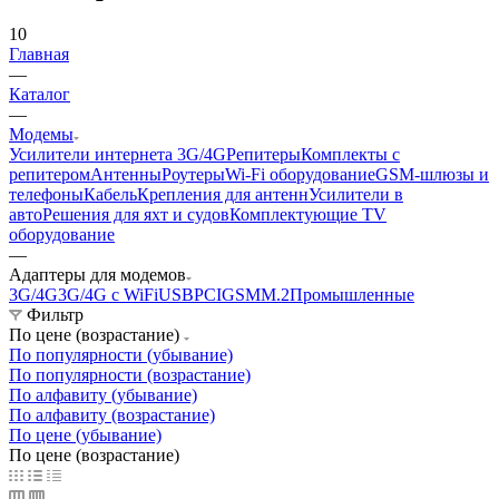
10
Главная
—
Каталог
—
Модемы
Усилители интернета 3G/4G
Репитеры
Комплекты с
репитером
Антенны
Роутеры
Wi-Fi оборудование
GSM-шлюзы и
телефоны
Кабель
Крепления для антенн
Усилители в
авто
Решения для яхт и судов
Комплектующие
TV
оборудование
—
Адаптеры для модемов
3G/4G
3G/4G с WiFi
USB
PCI
GSM
M.2
Промышленные
Фильтр
По цене (возрастание)
По популярности (убывание)
По популярности (возрастание)
По алфавиту (убывание)
По алфавиту (возрастание)
По цене (убывание)
По цене (возрастание)