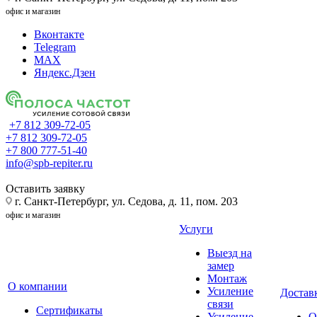
офис и магазин
Вконтакте
Telegram
MAX
Яндекс.Дзен
+7 812 309-72-05
+7 812 309-72-05
+7 800 777-51-40
info@spb-repiter.ru
Оставить заявку
г. Санкт-Петербург, ул. Седова, д. 11, пом. 203
офис и магазин
Услуги
Выезд на
замер
Монтаж
О компании
Усиление
Доставк
связи
Сертификаты
Усиление
О