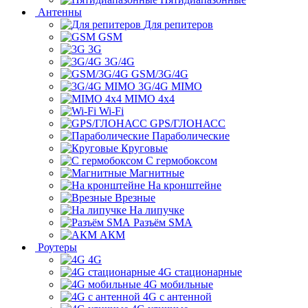
Антенны
Для репитеров
GSM
3G
3G/4G
GSM/3G/4G
3G/4G MIMO
MIMO 4x4
Wi-Fi
GPS/ГЛОНАСС
Параболические
Круговые
С гермобоксом
Магнитные
На кронштейне
Врезные
На липучке
Разъём SMA
АКМ
Роутеры
4G
4G стационарные
4G мобильные
4G с антенной