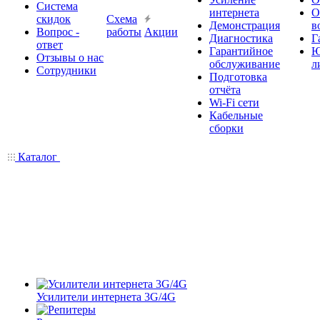
Система
интернета
О
скидок
Схема
Демонстрация
в
Вопрос -
работы
Акции
Диагностика
Г
ответ
Гарантийное
Ю
Отзывы о нас
обслуживание
л
Сотрудники
Подготовка
отчёта
Wi-Fi сети
Кабельные
сборки
Каталог
Усилители интернета 3G/4G