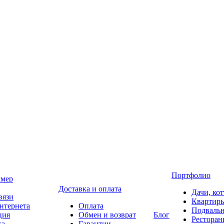
Портфолио
амер
Доставка и оплата
Дачи, ко
вязи
Квартир
нтернета
Оплата
Подваль
ция
Обмен и возврат
Блог
Ресторан
ка
Гарантии