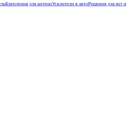
ель
Крепления для антенн
Усилители в авто
Решения для яхт и