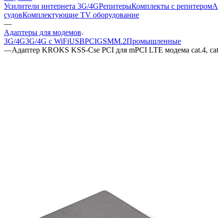
Усилители интернета 3G/4G
Репитеры
Комплекты с репитером
А
судов
Комплектующие
TV оборудование
—
Адаптеры для модемов
3G/4G
3G/4G с WiFi
USB
PCI
GSM
M.2
Промышленные
—
Адаптер KROKS KSS-Cse PCI для mPCI LTE модема cat.4, cat