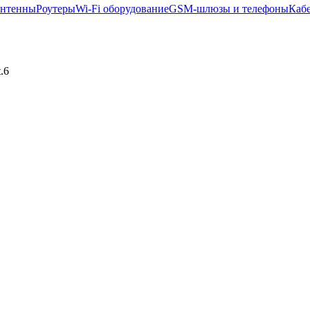
нтенны
Роутеры
Wi-Fi оборудование
GSM-шлюзы и телефоны
Каб
.6