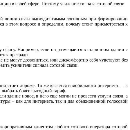
ицию в своей сфере. Поэтому усиление сигнала сотовой связи
ной линии связи выглядит самым логичным при формировании
я в этом вопросе и определим, почему стоит присмотреться к
у офису. Например, если он размещается в старинном здании с
ются преграды.
ые не могут дозвониться, или дискомфортно себя чувствуют без
вить усилители сигнала сотовой связи.
но стоит дороже. То же касается и мобильного интернета — в
и выбрать более выгодный тариф.
ли здание новое, в него еще могли не провести услуги связи, а
туры – как для интернета, так и для обыкновенной голосовой
 корпоративным клиентом любого сотового оператора сотовой