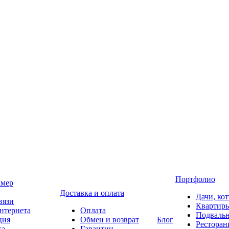
Портфолио
амер
Доставка и оплата
Дачи, ко
вязи
Квартир
нтернета
Оплата
Подваль
ция
Обмен и возврат
Блог
Ресторан
ка
Гарантии