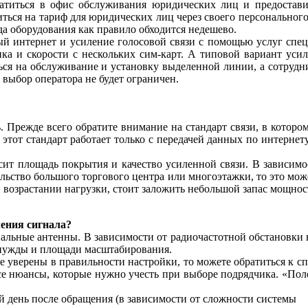
атиться в офис обслуживания юридических лиц и предостави
ться на тариф для юридических лиц через своего персональног
нда оборудования как правило обходится недешево.
ый интернет и усиление голосовой связи с помощью услуг спец
ка и скорости с нескольких сим-карт. А типовой вариант усил
иться на обслуживание и установку выделенной линии, а сотруд
выбор оператора не будет ограничен.
ть. Прежде всего обратите внимание на стандарт связи, в которо
 этот стандарт работает только с передачей данных по интернет
сит площадь покрытия и качество усиленной связи. В зависим
льство большого торгового центра или многоэтажки, то это мож
и возрастании нагрузки, стоит заложить небольшой запас мощнос
ения сигнала?
альные антенны. В зависимости от радиочастотной обстановки 
 нужды и площади масштабирования.
не уверены в правильности настройки, то можете обратиться к 
 нюансы, которые нужно учесть при выборе подрядчика. «Полос
ий день после обращения (в зависимости от сложности системы