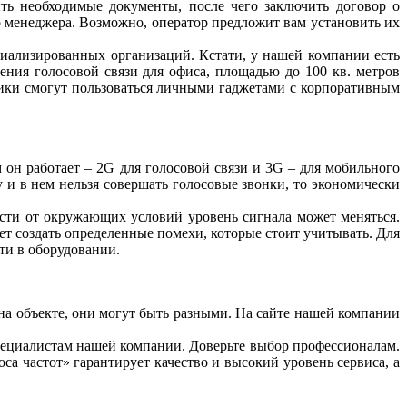
ть необходимые документы, после чего заключить договор о
о менеджера. Возможно, оператор предложит вам установить их
иализированных организаций. Кстати, у нашей компании есть
ения голосовой связи для офиса, площадью до 100 кв. метров
ники смогут пользоваться личными гаджетами с корпоративным
м он работает – 2G для голосовой связи и 3G – для мобильного
у и в нем нельзя совершать голосовые звонки, то экономически
ости от окружающих условий уровень сигнала может меняться.
ет создать определенные помехи, которые стоит учитывать. Для
ти в оборудовании.
на объекте, они могут быть разными. На сайте нашей компании
специалистам нашей компании. Доверьте выбор профессионалам.
а частот» гарантирует качество и высокий уровень сервиса, а