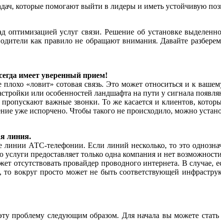
дач, которые помогают выйти в лидеры и иметь устойчивую поз
ад оптимизацией услуг связи. Решение об установке выделен
дители как правило не обращают внимания. Давайте разберемс
сегда имеет уверенный прием!
 плохо «ловит» сотовая связь. Это может относиться и к вашем
стройки или особенностей ландшафта на пути у сигнала появля
ки пропускают важные звонки. То же касается и клиентов, котор
ление уже испорчено. Чтобы такого не происходило, можно устано
ая линия.
е линии АТС-телефонии. Если линий несколько, то это однознач
ю услуги предоставляет только одна компания и нет возможност
ет отсутствовать провайдер проводного интернета. В случае, ес
 то вокруг просто может не быть соответствующей инфраструк
эту проблему следующим образом. Для начала вы можете стать