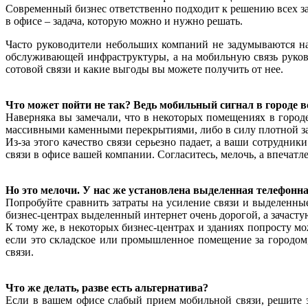
Современный бизнес ответственно подходит к решению всех за
в офисе – задача, которую можно и нужно решать.
Часто руководители небольших компаний не задумываются н
обслуживающей инфраструктуры, а на мобильную связь руково
сотовой связи и какие выгоды вы можете получить от нее.
Что может пойти не так? Ведь мобильный сигнал в городе в
Наверняка вы замечали, что в некоторых помещениях в городе
массивными каменными перекрытиями, либо в силу плотной за
Из-за этого качество связи серьезно падает, а ваши сотрудни
связи в офисе вашей компании. Согласитесь, мелочь, а впечат
Но это мелочи. У нас же установлена выделенная телефонн
Попробуйте сравнить затраты на усиление связи и выделенны
бизнес-центрах выделенный интернет очень дорогой, а зачасту
К тому же, в некоторых бизнес-центрах и зданиях попросту мож
если это складское или промышленное помещение за городом,
связи.
Что же делать, разве есть альтернатива?
Если в вашем офисе слабый прием мобильной связи, решите 