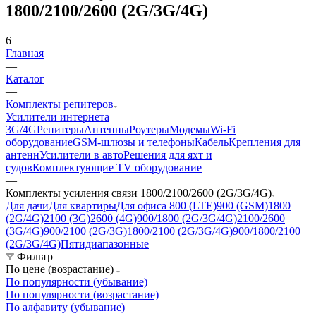
1800/2100/2600 (2G/3G/4G)
6
Главная
—
Каталог
—
Комплекты репитеров
Усилители интернета
3G/4G
Репитеры
Антенны
Роутеры
Модемы
Wi-Fi
оборудование
GSM-шлюзы и телефоны
Кабель
Крепления для
антенн
Усилители в авто
Решения для яхт и
судов
Комплектующие
TV оборудование
—
Комплекты усиления связи 1800/2100/2600 (2G/3G/4G)
Для дачи
Для квартиры
Для офиса
800 (LTE)
900 (GSM)
1800
(2G/4G)
2100 (3G)
2600 (4G)
900/1800 (2G/3G/4G)
2100/2600
(3G/4G)
900/2100 (2G/3G)
1800/2100 (2G/3G/4G)
900/1800/2100
(2G/3G/4G)
Пятидиапазонные
Фильтр
По цене (возрастание)
По популярности (убывание)
По популярности (возрастание)
По алфавиту (убывание)