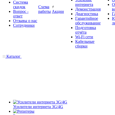
Система
интернета
О
скидок
Схема
Демонстрация
в
Вопрос -
работы
Акции
Диагностика
Г
ответ
Гарантийное
Ю
Отзывы о нас
обслуживание
л
Сотрудники
Подготовка
отчёта
Wi-Fi сети
Кабельные
сборки
Каталог
Усилители интернета 3G/4G