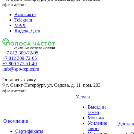
офис и магазин
Вконтакте
Telegram
MAX
Яндекс.Дзен
+7 812 309-72-05
+7 812 309-72-05
+7 800 777-51-40
info@spb-repiter.ru
Оставить заявку
г. Санкт-Петербург, ул. Седова, д. 11, пом. 203
офис и магазин
Услуги
Выезд на
замер
Монтаж
О компании
Усиление
Доставк
связи
Сертификаты
Усиление
О