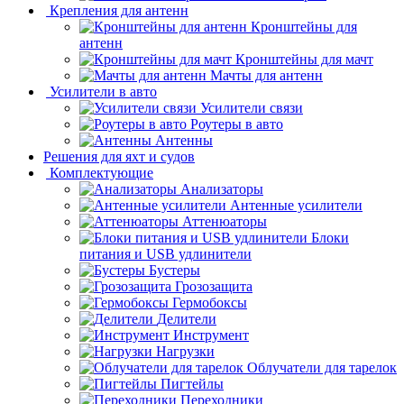
Крепления для антенн
Кронштейны для
антенн
Кронштейны для мачт
Мачты для антенн
Усилители в авто
Усилители связи
Роутеры в авто
Антенны
Решения для яхт и судов
Комплектующие
Анализаторы
Антенные усилители
Аттенюаторы
Блоки
питания и USB удлинители
Бустеры
Грозозащита
Гермобоксы
Делители
Инструмент
Нагрузки
Облучатели для тарелок
Пигтейлы
Переходники