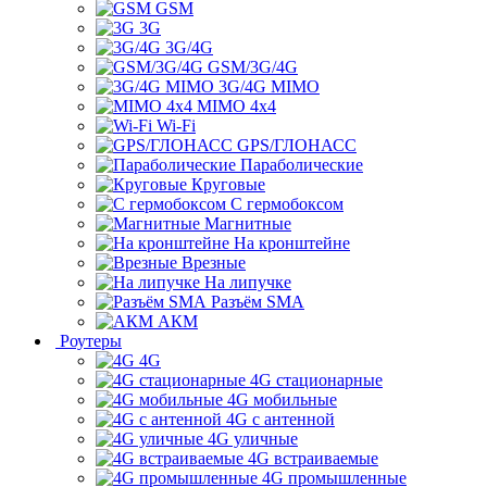
GSM
3G
3G/4G
GSM/3G/4G
3G/4G MIMO
MIMO 4x4
Wi-Fi
GPS/ГЛОНАСС
Параболические
Круговые
С гермобоксом
Магнитные
На кронштейне
Врезные
На липучке
Разъём SMA
АКМ
Роутеры
4G
4G стационарные
4G мобильные
4G с антенной
4G уличные
4G встраиваемые
4G промышленные