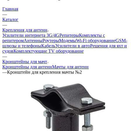
Главная
—
Каталог
—
Крепления для антенн
Усилители интернета 3G/4G
Репитеры
Комплекты с
репитером
Антенны
Роутеры
Модемы
Wi-Fi оборудование
GSM-
шлюзы и телефоны
Кабель
Усилители в авто
Решения для яхт и
судов
Комплектующие
TV оборудование
—
Кронштейны для мачт
Кронштейны для антенн
Мачты для антенн
—
Кронштейн для крепления мачты №2