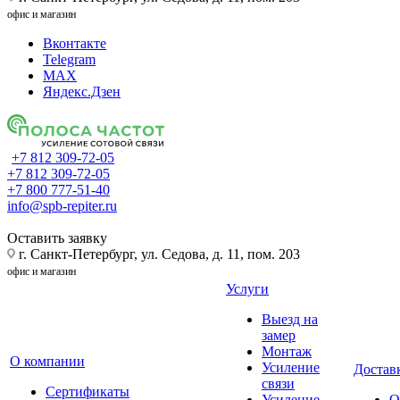
офис и магазин
Вконтакте
Telegram
MAX
Яндекс.Дзен
+7 812 309-72-05
+7 812 309-72-05
+7 800 777-51-40
info@spb-repiter.ru
Оставить заявку
г. Санкт-Петербург, ул. Седова, д. 11, пом. 203
офис и магазин
Услуги
Выезд на
замер
Монтаж
О компании
Усиление
Доставк
связи
Сертификаты
Усиление
О