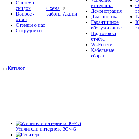
Система
интернета
О
скидок
Схема
Демонстрация
в
Вопрос -
работы
Акции
Диагностика
Г
ответ
Гарантийное
Ю
Отзывы о нас
обслуживание
л
Сотрудники
Подготовка
отчёта
Wi-Fi сети
Кабельные
сборки
Каталог
Усилители интернета 3G/4G