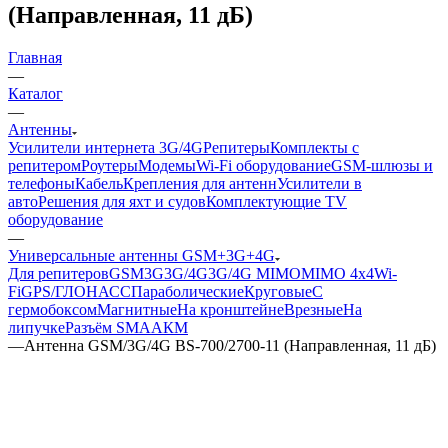
(Направленная, 11 дБ)
Главная
—
Каталог
—
Антенны
Усилители интернета 3G/4G
Репитеры
Комплекты с
репитером
Роутеры
Модемы
Wi-Fi оборудование
GSM-шлюзы и
телефоны
Кабель
Крепления для антенн
Усилители в
авто
Решения для яхт и судов
Комплектующие
TV
оборудование
—
Универсальные антенны GSM+3G+4G
Для репитеров
GSM
3G
3G/4G
3G/4G MIMO
MIMO 4x4
Wi-
Fi
GPS/ГЛОНАСС
Параболические
Круговые
С
гермобоксом
Магнитные
На кронштейне
Врезные
На
липучке
Разъём SMA
АКМ
—
Антенна GSM/3G/4G BS-700/2700-11 (Направленная, 11 дБ)