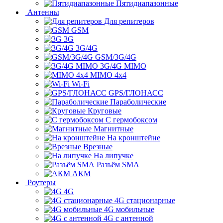
Пятидиапазонные
Антенны
Для репитеров
GSM
3G
3G/4G
GSM/3G/4G
3G/4G MIMO
MIMO 4x4
Wi-Fi
GPS/ГЛОНАСС
Параболические
Круговые
С гермобоксом
Магнитные
На кронштейне
Врезные
На липучке
Разъём SMA
АКМ
Роутеры
4G
4G стационарные
4G мобильные
4G с антенной