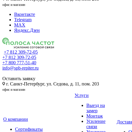
офис и магазин
Вконтакте
Telegram
MAX
Яндекс.Дзен
+7 812 309-72-05
+7 812 309-72-05
+7 800 777-51-40
info@spb-repiter.ru
Оставить заявку
г. Санкт-Петербург, ул. Седова, д. 11, пом. 203
офис и магазин
Услуги
Выезд на
замер
Монтаж
О компании
Усиление
Доставк
связи
Сертификаты
Усиление
О