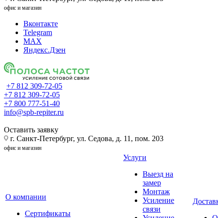
офис и магазин
Вконтакте
Telegram
MAX
Яндекс.Дзен
+7 812 309-72-05
+7 812 309-72-05
+7 800 777-51-40
info@spb-repiter.ru
Оставить заявку
г. Санкт-Петербург, ул. Седова, д. 11, пом. 203
офис и магазин
Услуги
Выезд на
замер
Монтаж
О компании
Усиление
Доставк
связи
Сертификаты
Усиление
О