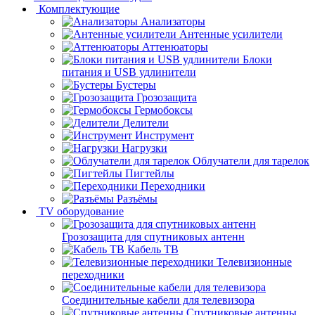
Комплектующие
Анализаторы
Антенные усилители
Аттенюаторы
Блоки
питания и USB удлинители
Бустеры
Грозозащита
Гермобоксы
Делители
Инструмент
Нагрузки
Облучатели для тарелок
Пигтейлы
Переходники
Разъёмы
TV оборудование
Грозозащита для спутниковых антенн
Кабель ТВ
Телевизионные
переходники
Соединительные кабели для телевизора
Спутниковые антенны