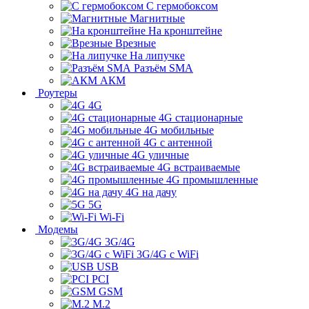
С гермобоксом
Магнитные
На кронштейне
Врезные
На липучке
Разъём SMA
АКМ
Роутеры
4G
4G стационарные
4G мобильные
4G с антенной
4G уличные
4G встраиваемые
4G промышленные
4G на дачу
5G
Wi-Fi
Модемы
3G/4G
3G/4G с WiFi
USB
PCI
GSM
M.2