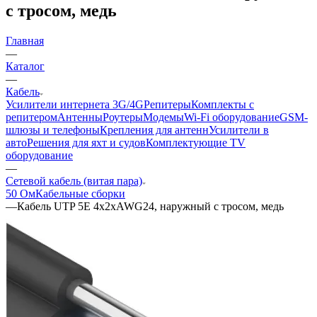
с тросом, медь
Главная
—
Каталог
—
Кабель
Усилители интернета 3G/4G
Репитеры
Комплекты с
репитером
Антенны
Роутеры
Модемы
Wi-Fi оборудование
GSM-
шлюзы и телефоны
Крепления для антенн
Усилители в
авто
Решения для яхт и судов
Комплектующие
TV
оборудование
—
Сетевой кабель (витая пара)
50 Ом
Кабельные сборки
—
Кабель UTP 5E 4x2xAWG24, наружный с тросом, медь