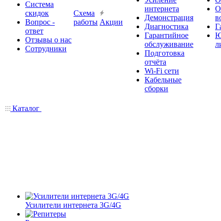
Система
интернета
О
скидок
Схема
Демонстрация
в
Вопрос -
работы
Акции
Диагностика
Г
ответ
Гарантийное
Ю
Отзывы о нас
обслуживание
л
Сотрудники
Подготовка
отчёта
Wi-Fi сети
Кабельные
сборки
Каталог
Усилители интернета 3G/4G