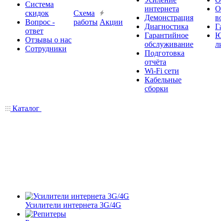
Система
интернета
О
скидок
Схема
Демонстрация
в
Вопрос -
работы
Акции
Диагностика
Г
ответ
Гарантийное
Ю
Отзывы о нас
обслуживание
л
Сотрудники
Подготовка
отчёта
Wi-Fi сети
Кабельные
сборки
Каталог
Усилители интернета 3G/4G