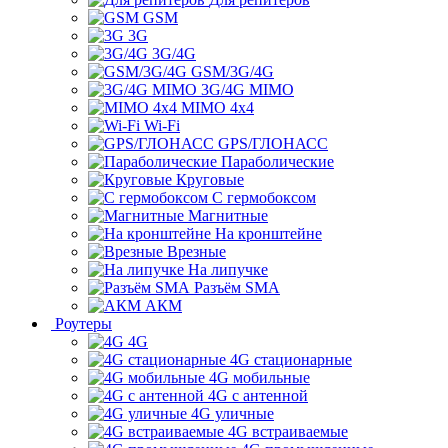
GSM
3G
3G/4G
GSM/3G/4G
3G/4G MIMO
MIMO 4x4
Wi-Fi
GPS/ГЛОНАСС
Параболические
Круговые
С гермобоксом
Магнитные
На кронштейне
Врезные
На липучке
Разъём SMA
АКМ
Роутеры
4G
4G стационарные
4G мобильные
4G с антенной
4G уличные
4G встраиваемые