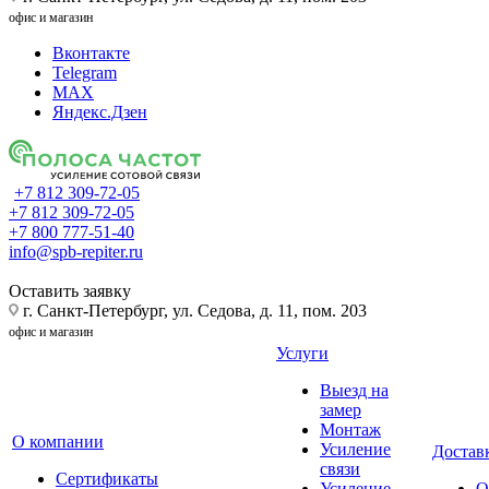
офис и магазин
Вконтакте
Telegram
MAX
Яндекс.Дзен
+7 812 309-72-05
+7 812 309-72-05
+7 800 777-51-40
info@spb-repiter.ru
Оставить заявку
г. Санкт-Петербург, ул. Седова, д. 11, пом. 203
офис и магазин
Услуги
Выезд на
замер
Монтаж
О компании
Усиление
Доставк
связи
Сертификаты
Усиление
О