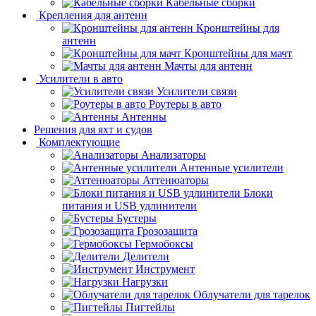
Кабельные сборки
Крепления для антенн
Кронштейны для
антенн
Кронштейны для мачт
Мачты для антенн
Усилители в авто
Усилители связи
Роутеры в авто
Антенны
Решения для яхт и судов
Комплектующие
Анализаторы
Антенные усилители
Аттенюаторы
Блоки
питания и USB удлинители
Бустеры
Грозозащита
Гермобоксы
Делители
Инструмент
Нагрузки
Облучатели для тарелок
Пигтейлы