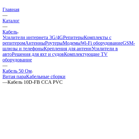
Главная
—
Каталог
—
Кабель
Усилители интернета 3G/4G
Репитеры
Комплекты с
репитером
Антенны
Роутеры
Модемы
Wi-Fi оборудование
GSM-
шлюзы и телефоны
Крепления для антенн
Усилители в
авто
Решения для яхт и судов
Комплектующие
TV
оборудование
—
Кабель 50 Ом
Витая пара
Кабельные сборки
—
Кабель 10D-FB CCA PVC