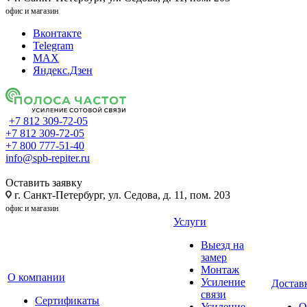
офис и магазин
Вконтакте
Telegram
MAX
Яндекс.Дзен
+7 812 309-72-05
+7 812 309-72-05
+7 800 777-51-40
info@spb-repiter.ru
Оставить заявку
г. Санкт-Петербург, ул. Седова, д. 11, пом. 203
офис и магазин
Услуги
Выезд на
замер
Монтаж
О компании
Усиление
Доставк
связи
Сертификаты
Усиление
О