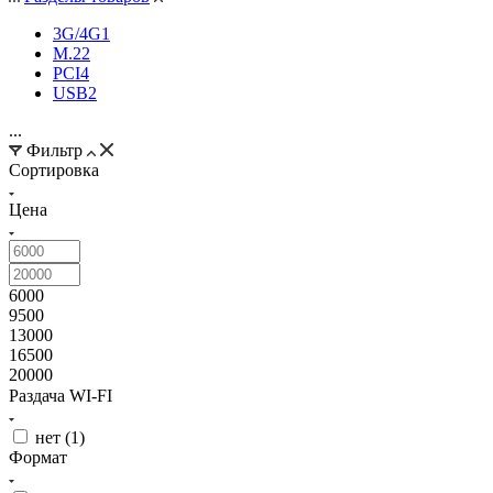
3G/4G
1
M.2
2
PCI
4
USB
2
...
Фильтр
Сортировка
Цена
6000
9500
13000
16500
20000
Раздача WI-FI
нет (
1
)
Формат