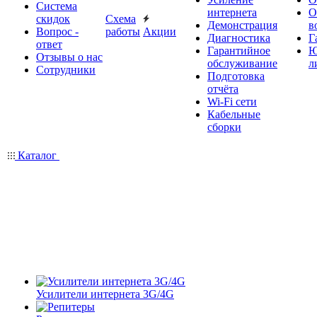
Система
интернета
О
скидок
Схема
Демонстрация
в
Вопрос -
работы
Акции
Диагностика
Г
ответ
Гарантийное
Ю
Отзывы о нас
обслуживание
л
Сотрудники
Подготовка
отчёта
Wi-Fi сети
Кабельные
сборки
Каталог
Усилители интернета 3G/4G