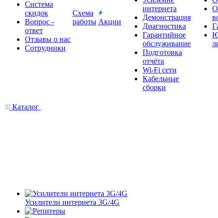
Система
интернета
О
скидок
Схема
Демонстрация
в
Вопрос -
работы
Акции
Диагностика
Г
ответ
Гарантийное
Ю
Отзывы о нас
обслуживание
л
Сотрудники
Подготовка
отчёта
Wi-Fi сети
Кабельные
сборки
Каталог
Усилители интернета 3G/4G