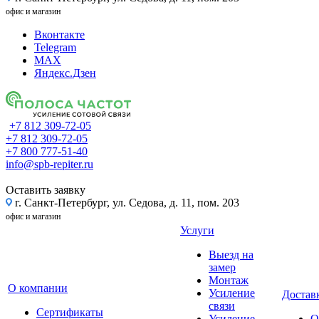
офис и магазин
Вконтакте
Telegram
MAX
Яндекс.Дзен
+7 812 309-72-05
+7 812 309-72-05
+7 800 777-51-40
info@spb-repiter.ru
Оставить заявку
г. Санкт-Петербург, ул. Седова, д. 11, пом. 203
офис и магазин
Услуги
Выезд на
замер
Монтаж
О компании
Усиление
Доставк
связи
Сертификаты
Усиление
О