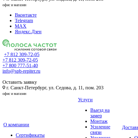
офис и магазин
Вконтакте
Telegram
MAX
Яндекс.Дзен
+7 812 309-72-05
+7 812 309-72-05
+7 800 777-51-40
info@spb-repiter.ru
Оставить заявку
г. Санкт-Петербург, ул. Седова, д. 11, пом. 203
офис и магазин
Услуги
Выезд на
замер
Монтаж
О компании
Усиление
Доставк
связи
Сертификаты
Усиление
О