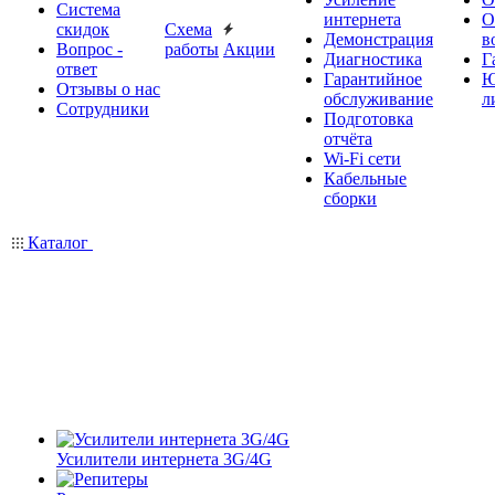
Система
интернета
О
скидок
Схема
Демонстрация
в
Вопрос -
работы
Акции
Диагностика
Г
ответ
Гарантийное
Ю
Отзывы о нас
обслуживание
л
Сотрудники
Подготовка
отчёта
Wi-Fi сети
Кабельные
сборки
Каталог
Усилители интернета 3G/4G