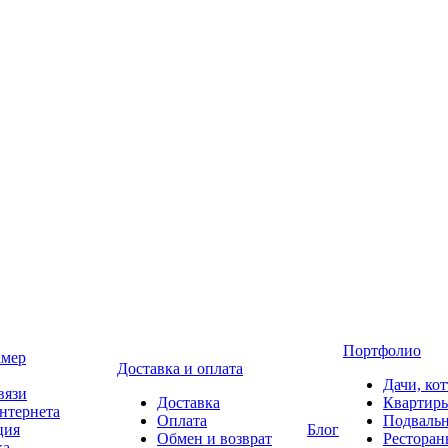
Портфолио
амер
Доставка и оплата
Дачи, ко
вязи
Доставка
Квартир
нтернета
Оплата
Подваль
ция
Блог
Обмен и возврат
Ресторан
ка