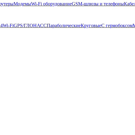
оутеры
Модемы
Wi-Fi оборудование
GSM-шлюзы и телефоны
Кабе
4
Wi-Fi
GPS/ГЛОНАСС
Параболические
Круговые
С гермобоксом