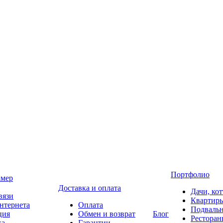
Портфолио
амер
Доставка и оплата
Дачи, ко
вязи
Квартир
нтернета
Оплата
Подваль
ция
Обмен и возврат
Блог
Ресторан
ка
Гарантии