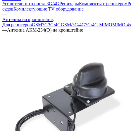
Усилители интернета 3G/4G
Репитеры
Комплекты с репитером
Р
судов
Комплектующие
TV оборудование
—
Антенны на кронштейне
Для репитеров
GSM
3G
3G/4G
GSM/3G/4G
3G/4G MIMO
MIMO 4x
—
Антенна АКМ-234(О) на кронштейне