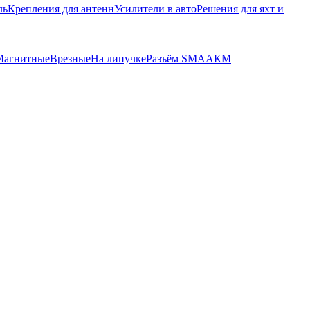
ль
Крепления для антенн
Усилители в авто
Решения для яхт и
Магнитные
Врезные
На липучке
Разъём SMA
АКМ