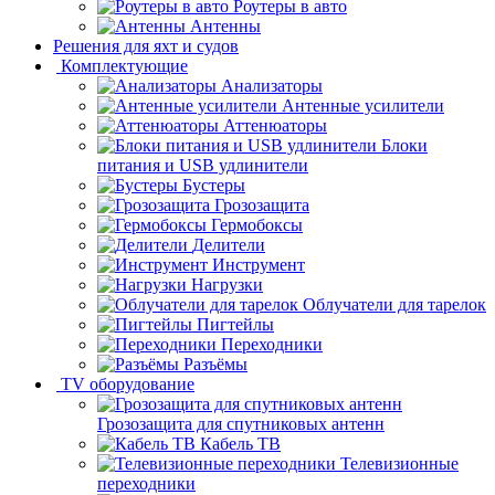
Роутеры в авто
Антенны
Решения для яхт и судов
Комплектующие
Анализаторы
Антенные усилители
Аттенюаторы
Блоки
питания и USB удлинители
Бустеры
Грозозащита
Гермобоксы
Делители
Инструмент
Нагрузки
Облучатели для тарелок
Пигтейлы
Переходники
Разъёмы
TV оборудование
Грозозащита для спутниковых антенн
Кабель ТВ
Телевизионные
переходники