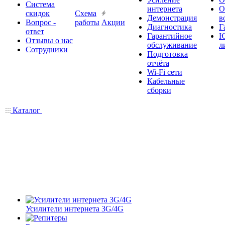
Система
интернета
О
скидок
Схема
Демонстрация
в
Вопрос -
работы
Акции
Диагностика
Г
ответ
Гарантийное
Ю
Отзывы о нас
обслуживание
л
Сотрудники
Подготовка
отчёта
Wi-Fi сети
Кабельные
сборки
Каталог
Усилители интернета 3G/4G