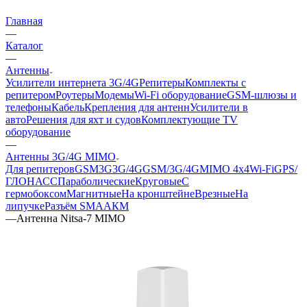
Главная
—
Каталог
—
Антенны
Усилители интернета 3G/4G
Репитеры
Комплекты с
репитером
Роутеры
Модемы
Wi-Fi оборудование
GSM-шлюзы и
телефоны
Кабель
Крепления для антенн
Усилители в
авто
Решения для яхт и судов
Комплектующие
TV
оборудование
—
Антенны 3G/4G MIMO
Для репитеров
GSM
3G
3G/4G
GSM/3G/4G
MIMO 4x4
Wi-Fi
GPS/
ГЛОНАСС
Параболические
Круговые
С
гермобоксом
Магнитные
На кронштейне
Врезные
На
липучке
Разъём SMA
АКМ
—
Антенна Nitsa-7 MIMO