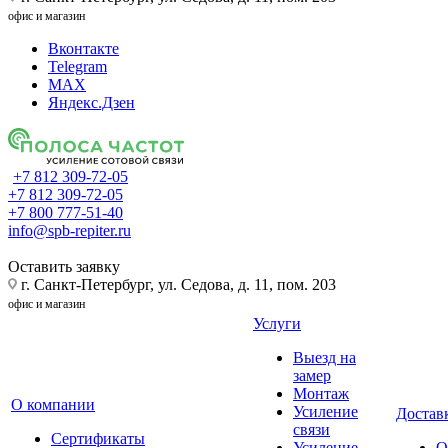
офис и магазин
Вконтакте
Telegram
MAX
Яндекс.Дзен
+7 812 309-72-05
+7 812 309-72-05
+7 800 777-51-40
info@spb-repiter.ru
Оставить заявку
г. Санкт-Петербург, ул. Седова, д. 11, пом. 203
офис и магазин
Услуги
Выезд на
замер
Монтаж
О компании
Усиление
Доставк
связи
Сертификаты
Усиление
О