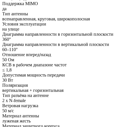
Поддержка MIMO
да
Тип антенны
всенаправленная, круговая, широкополосная
Условия эксплуатации
на улице
Диаграмма направленности в горизонтальной плоскости
360°
Диаграмма направленности в вертикальной плоскости
60–110°
Отношение вперед/назад
50 Ом
КСВ в рабочем диапазоне частот
≤ 1,8
Допустимая мощность передачи
30 Вт
Поляризация
вертикальная + горизонтальная
Тип разъёма на антенне
2 x N-female
Ветровая нагрузка
50 м/с
Материал антенны
луженая жесть
Материал защитного корпуса