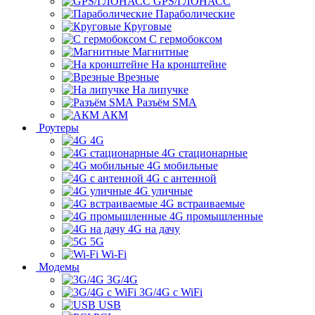
GPS/ГЛОНАСС
Параболические
Круговые
С гермобоксом
Магнитные
На кронштейне
Врезные
На липучке
Разъём SMA
АКМ
Роутеры
4G
4G стационарные
4G мобильные
4G с антенной
4G уличные
4G встраиваемые
4G промышленные
4G на дачу
5G
Wi-Fi
Модемы
3G/4G
3G/4G с WiFi
USB