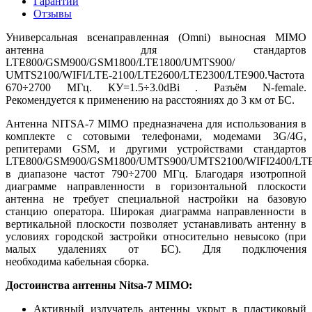
Гарантии
Отзывы
Универсальная всенаправленная (Omni) выносная MIMO
антенна для стандартов
LTE800/GSM900/GSM1800/LTE1800/UMTS900/
UMTS2100/WIFI/LTE-2100/LTE2600/LTE2300/LTE900.Частота
670÷2700 МГц. КУ=1.5÷3.0dBi . Разъём N-female.
Рекомендуется к применению на расстояниях до 3 км от БС.
Антенна NITSA-7 MIMO предназначена для использования в
комплекте c сотовыми телефонами, модемами 3G/4G,
репитерами GSM, и другими устройствами стандартов
LTE800/GSM900/GSM1800/UMTS900/UMTS2100/WIFI2400/LTE
в диапазоне частот 790÷2700 МГц. Благодаря изотропной
диаграмме направленности в горизонтальной плоскости
антенна не требует специальной настройки на базовую
станцию оператора. Широкая диаграмма направленности в
вертикальной плоскости позволяет устанавливать антенну в
условиях городской застройки относительно невысоко (при
малых удалениях от БС). Для подключения
необходима кабельная сборка.
Достоинства антенны Nitsa-7 MIMO:
Активный излучатель антенны укрыт в пластиковый