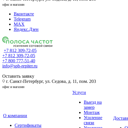
офис и магазин
Вконтакте
Telegram
MAX
Яндекс.Дзен
+7 812 309-72-05
+7 812 309-72-05
+7 800 777-51-40
info@spb-repiter.ru
Оставить заявку
г. Санкт-Петербург, ул. Седова, д. 11, пом. 203
офис и магазин
Услуги
Выезд на
замер
Монтаж
О компании
Усиление
Доставк
связи
Сертификаты
Усиление
О