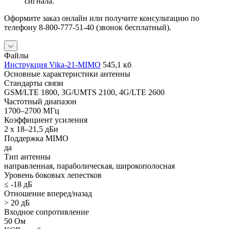
сигнала.
Оформите заказ онлайн или получите консультацию по
телефону 8‑800‑777‑51-40 (звонок бесплатный).
Файлы
Инструкция Vika-21-MIMO
545,1 кб
Основные характеристики антенны
Стандарты связи
GSM/LTE 1800, 3G/UMTS 2100, 4G/LTE 2600
Частотный диапазон
1700–2700 МГц
Коэффициент усиления
2 x 18–21,5 дБи
Поддержка MIMO
да
Тип антенны
направленная, параболическая, широкополосная
Уровень боковых лепестков
≤ -18 дБ
Отношение вперед/назад
> 20 дБ
Входное сопротивление
50 Ом