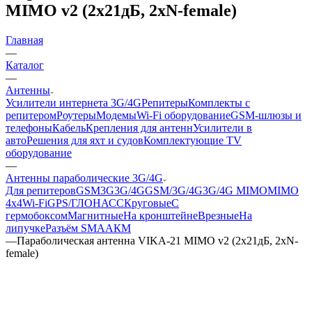
MIMO v2 (2х21дБ, 2хN-female)
Главная
—
Каталог
—
Антенны
Усилители интернета 3G/4G
Репитеры
Комплекты с
репитером
Роутеры
Модемы
Wi-Fi оборудование
GSM-шлюзы и
телефоны
Кабель
Крепления для антенн
Усилители в
авто
Решения для яхт и судов
Комплектующие
TV
оборудование
—
Антенны параболические 3G/4G
Для репитеров
GSM
3G
3G/4G
GSM/3G/4G
3G/4G MIMO
MIMO
4x4
Wi-Fi
GPS/ГЛОНАСС
Круговые
С
гермобоксом
Магнитные
На кронштейне
Врезные
На
липучке
Разъём SMA
АКМ
—
Параболическая антенна VIKA-21 MIMO v2 (2х21дБ, 2хN-
female)