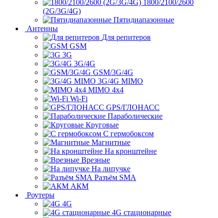
1800/2100/2600
(2G/3G/4G)
Пятидиапазонные
Антенны
Для репитеров
GSM
3G
3G/4G
GSM/3G/4G
3G/4G MIMO
MIMO 4x4
Wi-Fi
GPS/ГЛОНАСС
Параболические
Круговые
С гермобоксом
Магнитные
На кронштейне
Врезные
На липучке
Разъём SMA
АКМ
Роутеры
4G
4G стационарные