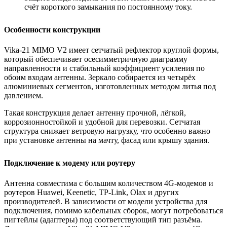
счёт короткого замыкания по постоянному току.
Особенности конструкции
Vika-21 MIMO V2 имеет сетчатый рефлектор круглой формы,
который обеспечивает осесимметричную диаграмму
направленности и стабильный коэффициент усиления по
обоим входам антенны. Зеркало собирается из четырёх
алюминиевых сегментов, изготовленных методом литья под
давлением.
Такая конструкция делает антенну прочной, лёгкой,
коррозионностойкой и удобной для перевозки. Сетчатая
структура снижает ветровую нагрузку, что особенно важно
при установке антенны на мачту, фасад или крышу здания.
Подключение к модему или роутеру
Антенна совместима с большим количеством 4G‑модемов и
роутеров Huawei, Keenetic, TP‑Link, Olax и других
производителей. В зависимости от модели устройства для
подключения, помимо кабельных сборок, могут потребоваться
пигтейлы (адаптеры) под соответствующий тип разъёма.