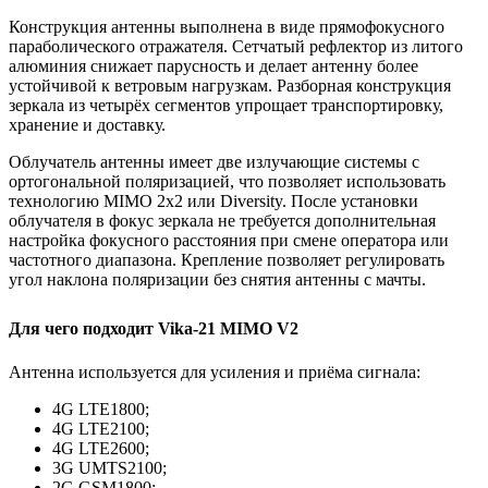
Конструкция антенны выполнена в виде прямофокусного
параболического отражателя. Сетчатый рефлектор из литого
алюминия снижает парусность и делает антенну более
устойчивой к ветровым нагрузкам. Разборная конструкция
зеркала из четырёх сегментов упрощает транспортировку,
хранение и доставку.
Облучатель антенны имеет две излучающие системы с
ортогональной поляризацией, что позволяет использовать
технологию MIMO 2x2 или Diversity. После установки
облучателя в фокус зеркала не требуется дополнительная
настройка фокусного расстояния при смене оператора или
частотного диапазона. Крепление позволяет регулировать
угол наклона поляризации без снятия антенны с мачты.
Для чего подходит Vika-21 MIMO V2
Антенна используется для усиления и приёма сигнала:
4G LTE1800;
4G LTE2100;
4G LTE2600;
3G UMTS2100;
2G GSM1800;