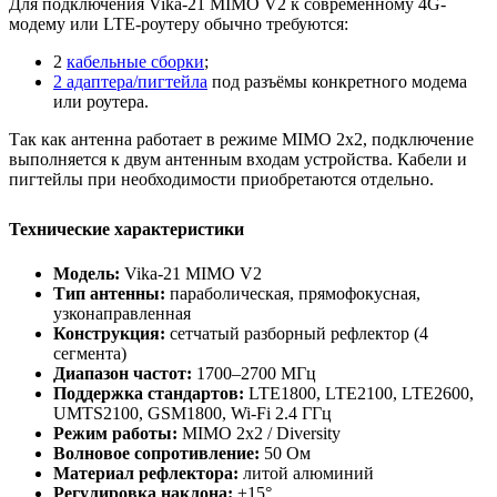
Для подключения Vika-21 MIMO V2 к современному 4G-
модему или LTE-роутеру обычно требуются:
2
кабельные сборки
;
2 адаптера/пигтейла
под разъёмы конкретного модема
или роутера.
Так как антенна работает в режиме MIMO 2x2, подключение
выполняется к двум антенным входам устройства. Кабели и
пигтейлы при необходимости приобретаются отдельно.
Технические характеристики
Модель:
Vika-21 MIMO V2
Тип антенны:
параболическая, прямофокусная,
узконаправленная
Конструкция:
сетчатый разборный рефлектор (4
сегмента)
Диапазон частот:
1700–2700 МГц
Поддержка стандартов:
LTE1800, LTE2100, LTE2600,
UMTS2100, GSM1800, Wi‑Fi 2.4 ГГц
Режим работы:
MIMO 2x2 / Diversity
Волновое сопротивление:
50 Ом
Материал рефлектора:
литой алюминий
Регулировка наклона:
±15°