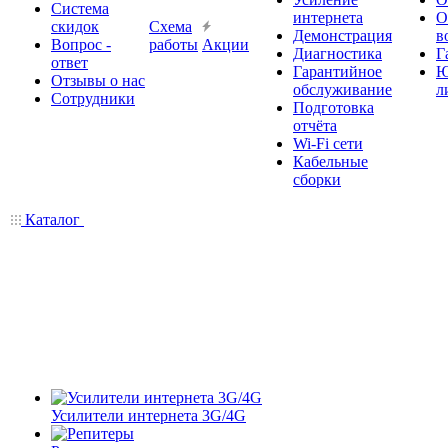
Система
интернета
О
скидок
Схема
Демонстрация
в
Вопрос -
работы
Акции
Диагностика
Г
ответ
Гарантийное
Ю
Отзывы о нас
обслуживание
л
Сотрудники
Подготовка
отчёта
Wi-Fi сети
Кабельные
сборки
Каталог
Усилители интернета 3G/4G