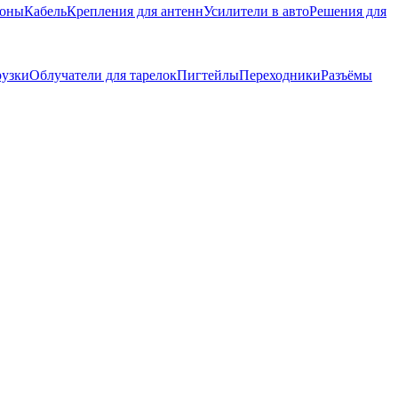
фоны
Кабель
Крепления для антенн
Усилители в авто
Решения для
рузки
Облучатели для тарелок
Пигтейлы
Переходники
Разъёмы