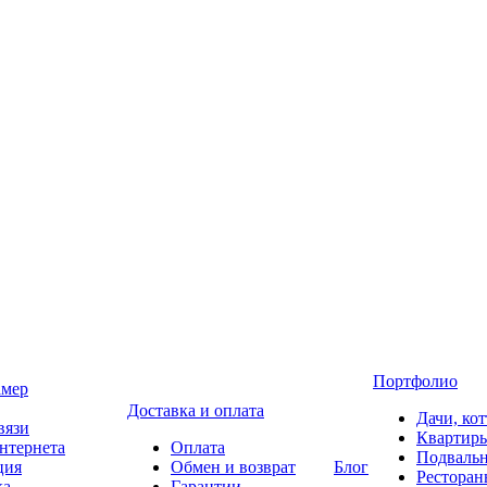
Портфолио
амер
Доставка и оплата
Дачи, ко
вязи
Квартир
нтернета
Оплата
Подваль
ция
Обмен и возврат
Блог
Ресторан
ка
Гарантии