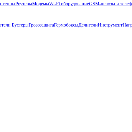
нтенны
Роутеры
Модемы
Wi-Fi оборудование
GSM-шлюзы и теле
ители
Бустеры
Грозозащита
Гермобоксы
Делители
Инструмент
Наг