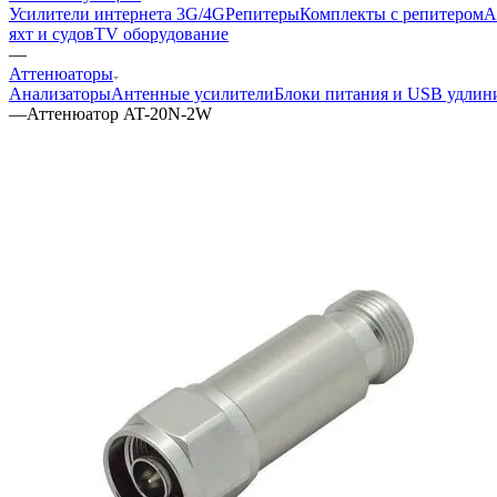
Усилители интернета 3G/4G
Репитеры
Комплекты с репитером
А
яхт и судов
TV оборудование
—
Аттенюаторы
Анализаторы
Антенные усилители
Блоки питания и USB удлин
—
Аттенюатор AT-20N-2W