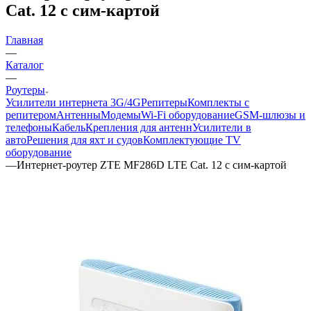
Cat. 12 с сим-картой
Главная
—
Каталог
—
Роутеры
Усилители интернета 3G/4G
Репитеры
Комплекты с
репитером
Антенны
Модемы
Wi-Fi оборудование
GSM-шлюзы и
телефоны
Кабель
Крепления для антенн
Усилители в
авто
Решения для яхт и судов
Комплектующие
TV
оборудование
—
Интернет‑роутер ZTE MF286D LTE Cat. 12 с сим-картой