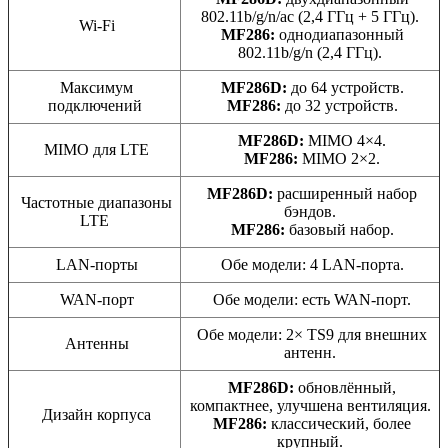
802.11b/g/n/ac (2,4 ГГц + 5 ГГц).
Wi‑Fi
MF286:
однодиапазонный
802.11b/g/n (2,4 ГГц).
Максимум
MF286D:
до 64 устройств.
подключений
MF286:
до 32 устройств.
MF286D:
MIMO 4×4.
MIMO для LTE
MF286:
MIMO 2×2.
MF286D:
расширенный набор
Частотные диапазоны
бэндов.
LTE
MF286:
базовый набор.
LAN‑порты
Обе модели: 4 LAN‑порта.
WAN‑порт
Обе модели: есть WAN‑порт.
Обе модели: 2× TS9 для внешних
Антенны
антенн.
MF286D:
обновлённый,
компактнее, улучшена вентиляция.
Дизайн корпуса
MF286:
классический, более
крупный.