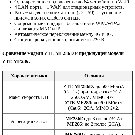
Одновременное подключение до 64 устройств по Wi‑Fi.
4 LAN‑порта + 1 WAN для стационарных устройств.
Разъёмы для внешних антенн (2× TS9) — усиление
приёма в зонах слабого сигнала.
Современные стандарты безопасности WPA/WPA2,
фильтрация MAC и IP.
Автоматическое переключение между 4G и 3G.
Стационарная установка, питание от 220 В.
Сравнение модели ZTE MF286D и предыдущей модели
ZTE MF286:
Характеристики
Отличия
ZTE MF286D:
до 600 Мбит/с
(Cat.12) при поддержке 3CA,
Макс. скорость LTE
256QAM, MIMO 4×4.
ZTE MF286:
до 300 Мбит/с
(Cat.6), 2CA, MIMO 2×2.
MF286D:
до 3 полос (3CA).
Агрегация частот
MF286:
до 2 полос (2CA).
MF286D:
двухдиапазонный