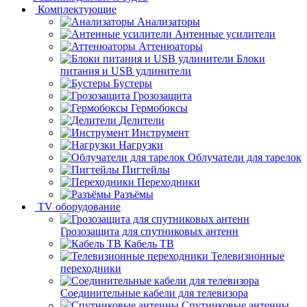
Комплектующие
Анализаторы
Антенные усилители
Аттенюаторы
Блоки
питания и USB удлинители
Бустеры
Грозозащита
Гермобоксы
Делители
Инструмент
Нагрузки
Облучатели для тарелок
Пигтейлы
Переходники
Разъёмы
TV оборудование
Грозозащита для спутниковых антенн
Кабель ТВ
Телевизионные
переходники
Соединительные кабели для телевизора
Спутниковые антенны