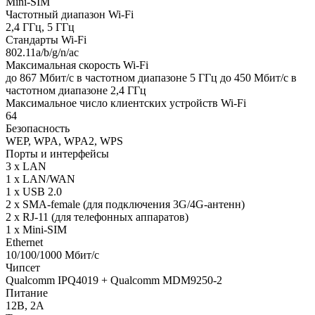
Mini-SIM
Частотный диапазон Wi-Fi
2,4 ГГц, 5 ГГц
Стандарты Wi-Fi
802.11a/b/g/n/ac
Максимальная скорость Wi-Fi
до 867 Мбит/с в частотном диапазоне 5 ГГц до 450 Мбит/с в
частотном диапазоне 2,4 ГГц
Максимальное число клиентских устройств Wi-Fi
64
Безопасность
WEP, WPA, WPA2, WPS
Порты и интерфейсы
3 x LAN
1 x LAN/WAN
1 x USB 2.0
2 x SMA-female (для подключения 3G/4G-антенн)
2 x RJ-11 (для телефонных аппаратов)
1 x Mini-SIM
Ethernet
10/100/1000 Мбит/с
Чипсет
Qualcomm IPQ4019 + Qualcomm MDM9250-2
Питание
12В, 2А