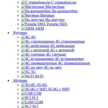
С гермобоксом
Магнитные
На кронштейне
Врезные
На липучке
Разъём SMA
АКМ
Роутеры
4G
4G стационарные
4G мобильные
4G с антенной
4G уличные
4G встраиваемые
4G промышленные
4G на дачу
5G
Wi-Fi
Модемы
3G/4G
3G/4G с WiFi
USB
PCI
GSM
M.2