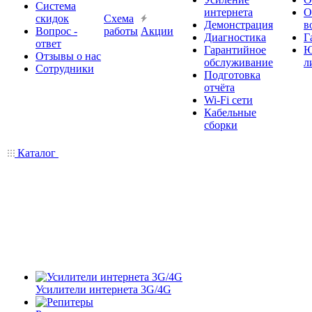
Система
интернета
О
скидок
Схема
Демонстрация
в
Вопрос -
работы
Акции
Диагностика
Г
ответ
Гарантийное
Ю
Отзывы о нас
обслуживание
л
Сотрудники
Подготовка
отчёта
Wi-Fi сети
Кабельные
сборки
Каталог
Усилители интернета 3G/4G