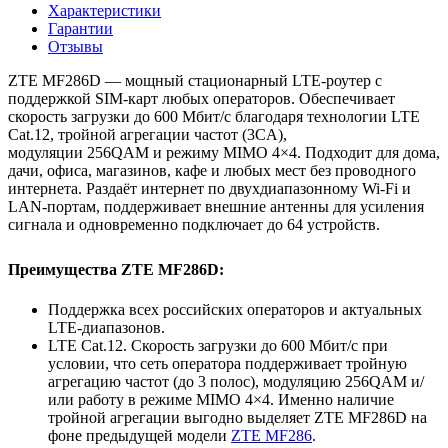
Характеристики
Гарантии
Отзывы
ZTE MF286D — мощный стационарный LTE‑роутер с
поддержкой SIM‑карт любых операторов. Обеспечивает
скорость загрузки до 600 Мбит/с благодаря технологии LTE
Cat.12, тройной агрегации частот (3CA),
модуляции 256QAM и режиму MIMO 4×4. Подходит для дома,
дачи, офиса, магазинов, кафе и любых мест без проводного
интернета. Раздаёт интернет по двухдиапазонному Wi‑Fi и
LAN‑портам, поддерживает внешние антенны для усиления
сигнала и одновременно подключает до 64 устройств.
Преимущества ZTE MF286D:
Поддержка всех российских операторов и актуальных
LTE‑диапазонов.
LTE Cat.12. Скорость загрузки до 600 Мбит/с при
условии, что сеть оператора поддерживает тройную
агрегацию частот (до 3 полос), модуляцию 256QAM и/
или работу в режиме MIMO 4×4. Именно наличие
тройной агрегации выгодно выделяет ZTE MF286D на
фоне предыдущей модели
ZTE MF286
.