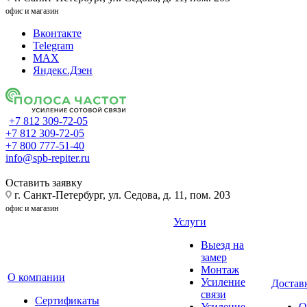
офис и магазин
Вконтакте
Telegram
MAX
Яндекс.Дзен
+7 812 309-72-05
+7 812 309-72-05
+7 800 777-51-40
info@spb-repiter.ru
Оставить заявку
г. Санкт-Петербург, ул. Седова, д. 11, пом. 203
офис и магазин
Услуги
Выезд на
замер
Монтаж
О компании
Усиление
Доставк
связи
Сертификаты
Усиление
О