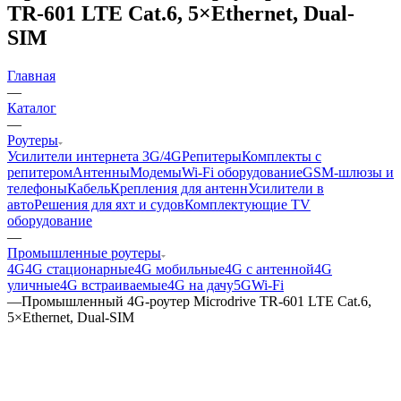
TR‑601 LTE Cat.6, 5×Ethernet, Dual-
SIM
Главная
—
Каталог
—
Роутеры
Усилители интернета 3G/4G
Репитеры
Комплекты с
репитером
Антенны
Модемы
Wi-Fi оборудование
GSM-шлюзы и
телефоны
Кабель
Крепления для антенн
Усилители в
авто
Решения для яхт и судов
Комплектующие
TV
оборудование
—
Промышленные роутеры
4G
4G стационарные
4G мобильные
4G с антенной
4G
уличные
4G встраиваемые
4G на дачу
5G
Wi-Fi
—
Промышленный 4G‑роутер Microdrive TR‑601 LTE Cat.6,
5×Ethernet, Dual-SIM