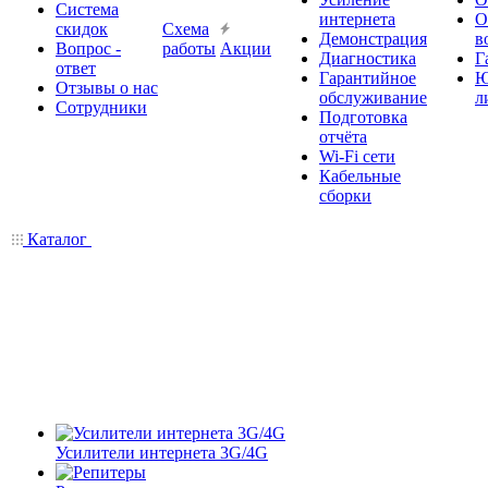
Система
интернета
О
скидок
Схема
Демонстрация
в
Вопрос -
работы
Акции
Диагностика
Г
ответ
Гарантийное
Ю
Отзывы о нас
обслуживание
л
Сотрудники
Подготовка
отчёта
Wi-Fi сети
Кабельные
сборки
Каталог
Усилители интернета 3G/4G