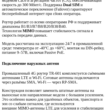
модемом Cat.6 и агрегацией частот (CA), обеспечивающий
скорость до 300 Мбит/с. Поддержка
Dual SIM
и
автоматическое переключение (Failover) гарантируют
бесперебойный интернет при сбоях оператора.
Роутер работает со всеми операторами РФ и поддерживает
диапазоны B1/B3/B7/B8/B20/B38/B40.
Технология
MIMO
повышает стабильность сигнала и
скорость передачи данных.
Модель рассчитана на эксплуатацию 24/7 в промышленной
среде: температура от ‑40°C до +60°C, монтаж на DIN‑рейку,
питание 9–57В, включая Passive PoE.
Подключение наружных антенн
Промышленный 4G роутер TR‑601 комплектуется съёмными
антеннами LTE и Wi‑Fi. Сотовые антенны подключаются
через разъёмы SMA, Wi‑Fi — через RP‑SMA.
Конструкция позволяет заменить штатные антенны на
выносные или направленные модели с большим усилением.
Это особенно важно для удалённых объектов, транспорта и
зон со слабым сигналом, где используются
внешние MIMO‑антенны LTE для усиления и стабилизации