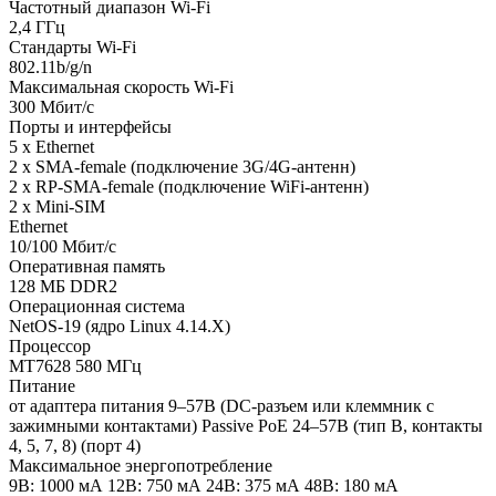
Частотный диапазон Wi-Fi
2,4 ГГц
Стандарты Wi-Fi
802.11b/g/n
Максимальная скорость Wi-Fi
300 Мбит/с
Порты и интерфейсы
5 x Ethernet
2 x SMA-female (подключение 3G/4G-антенн)
2 x RP-SMA-female (подключение WiFi-антенн)
2 x Mini-SIM
Ethernet
10/100 Мбит/с
Оперативная память
128 МБ DDR2
Операционная система
NetOS-19 (ядро Linux 4.14.X)
Процессор
MT7628 580 МГц
Питание
от адаптера питания 9–57В (DC-разъем или клеммник с
зажимными контактами) Passive PoE 24–57В (тип B, контакты
4, 5, 7, 8) (порт 4)
Максимальное энергопотребление
9В: 1000 мА 12В: 750 мА 24В: 375 мА 48В: 180 мА