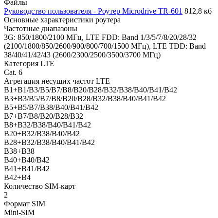
Файлы
Руководство пользователя - Роутер Microdrive TR-601
812,8 кб
Основные характеристики роутера
Частотные диапазоны
3G: 850/1800/2100 МГц, LTE FDD: Band 1/3/5/7/8/20/28/32
(2100/1800/850/2600/900/800/700/1500 МГц), LTE TDD: Band
38/40/41/42/43 (2600/2300/2500/3500/3700 МГц)
Категория LTE
Cat. 6
Агрегация несущих частот LTE
B1+B1/B3/B5/B7/B8/B20/B28/B32/B38/B40/B41/B42
B3+B3/B5/B7/B8/B20/B28/B32/B38/B40/B41/B42
B5+B5/B7/B38/B40/B41/B42
B7+B7/B8/B20/B28/B32
B8+B32/B38/B40/B41/B42
B20+B32/B38/B40/B42
B28+B32/B38/B40/B41/B42
B38+B38
B40+B40/B42
B41+B41/B42
B42+B4
Количество SIM-карт
2
Формат SIM
Mini-SIM