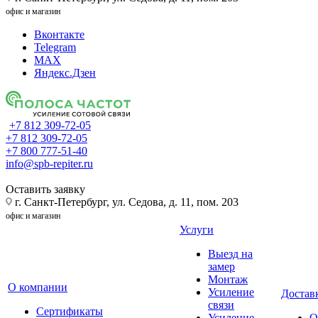
офис и магазин
Вконтакте
Telegram
MAX
Яндекс.Дзен
+7 812 309-72-05
+7 812 309-72-05
+7 800 777-51-40
info@spb-repiter.ru
Оставить заявку
г. Санкт-Петербург, ул. Седова, д. 11, пом. 203
офис и магазин
Услуги
Выезд на
замер
Монтаж
О компании
Усиление
Доставк
связи
Сертификаты
Усиление
О