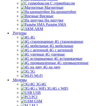
С гермобоксом
Магнитные
На кронштейне
Врезные
На липучке
Разъём SMA
АКМ
Роутеры
4G
4G стационарные
4G мобильные
4G с антенной
4G уличные
4G встраиваемые
4G промышленные
4G на дачу
5G
Wi-Fi
Модемы
3G/4G
3G/4G с WiFi
USB
PCI
GSM
M.2