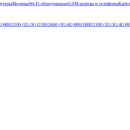
оутеры
Модемы
Wi-Fi оборудование
GSM-шлюзы и телефоны
Кабел
G)
900/2100 (2G/3G)
2100/2600 (3G/4G)
900/1800/2100 (2G/3G/4G)
9