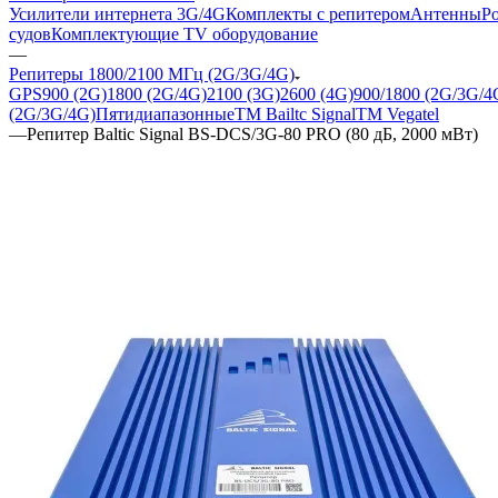
Усилители интернета 3G/4G
Комплекты с репитером
Антенны
Р
судов
Комплектующие
TV оборудование
—
Репитеры 1800/2100 МГц (2G/3G/4G)
GPS
900 (2G)
1800 (2G/4G)
2100 (3G)
2600 (4G)
900/1800 (2G/3G/4
(2G/3G/4G)
Пятидиапазонные
ТМ Bailtc Signal
ТМ Vegatel
—
Репитер Baltic Signal BS-DCS/3G-80 PRO (80 дБ, 2000 мВт)