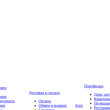
Портфолио
амер
Доставка и оплата
Дачи, ко
вязи
Квартир
нтернета
Оплата
Подваль
ция
Обмен и возврат
Блог
Ресторан
ка
Гарантии