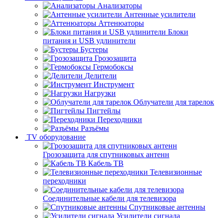
Анализаторы
Антенные усилители
Аттенюаторы
Блоки
питания и USB удлинители
Бустеры
Грозозащита
Гермобоксы
Делители
Инструмент
Нагрузки
Облучатели для тарелок
Пигтейлы
Переходники
Разъёмы
TV оборудование
Грозозащита для спутниковых антенн
Кабель ТВ
Телевизионные
переходники
Соединительные кабели для телевизора
Спутниковые антенны
Усилители сигнала