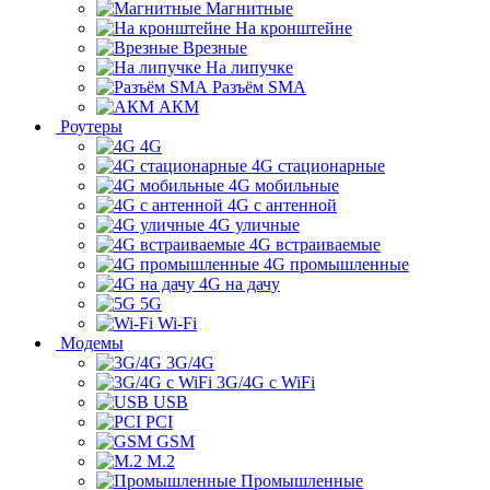
Магнитные
На кронштейне
Врезные
На липучке
Разъём SMA
АКМ
Роутеры
4G
4G стационарные
4G мобильные
4G с антенной
4G уличные
4G встраиваемые
4G промышленные
4G на дачу
5G
Wi-Fi
Модемы
3G/4G
3G/4G с WiFi
USB
PCI
GSM
M.2
Промышленные