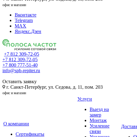
офис и магазин
Вконтакте
Telegram
MAX
Яндекс.Дзен
+7 812 309-72-05
+7 812 309-72-05
+7 800 777-51-40
info@spb-repiter.ru
Оставить заявку
г. Санкт-Петербург, ул. Седова, д. 11, пом. 203
офис и магазин
Услуги
Выезд на
замер
Монтаж
О компании
Усиление
Доставк
связи
Сертификаты
Усиление
О