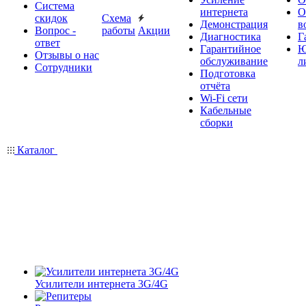
Система
интернета
О
скидок
Схема
Демонстрация
в
Вопрос -
работы
Акции
Диагностика
Г
ответ
Гарантийное
Ю
Отзывы о нас
обслуживание
л
Сотрудники
Подготовка
отчёта
Wi-Fi сети
Кабельные
сборки
Каталог
Усилители интернета 3G/4G