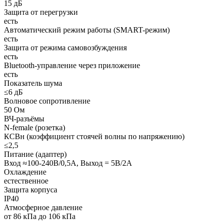
15 дБ
Защита от перегрузки
есть
Автоматический режим работы (SMART-режим)
есть
Защита от режима самовозбуждения
есть
Bluetooth-управление через приложение
есть
Показатель шума
≤6 дБ
Волновое сопротивление
50 Ом
ВЧ-разъёмы
N-female (розетка)
КСВн (коэффициент стоячей волны по напряжению)
≤2,5
Питание (адаптер)
Вход ≈100-240В/0,5А, Выход = 5В/2А
Охлаждение
естественное
Защита корпуса
IP40
Атмосферное давление
от 86 кПа до 106 кПа