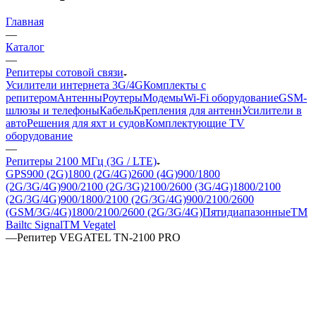
Главная
—
Каталог
—
Репитеры сотовой связи
Усилители интернета 3G/4G
Комплекты с
репитером
Антенны
Роутеры
Модемы
Wi-Fi оборудование
GSM-
шлюзы и телефоны
Кабель
Крепления для антенн
Усилители в
авто
Решения для яхт и судов
Комплектующие
TV
оборудование
—
Репитеры 2100 МГц (3G / LTE)
GPS
900 (2G)
1800 (2G/4G)
2600 (4G)
900/1800
(2G/3G/4G)
900/2100 (2G/3G)
2100/2600 (3G/4G)
1800/2100
(2G/3G/4G)
900/1800/2100 (2G/3G/4G)
900/2100/2600
(GSM/3G/4G)
1800/2100/2600 (2G/3G/4G)
Пятидиапазонные
ТМ
Bailtc Signal
ТМ Vegatel
—
Репитер VEGATEL TN-2100 PRO