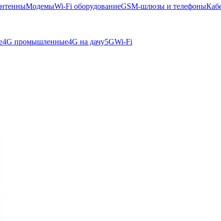
нтенны
Модемы
Wi-Fi оборудование
GSM-шлюзы и телефоны
Каб
е
4G промышленные
4G на дачу
5G
Wi-Fi