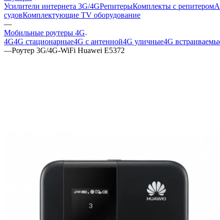
Усилители интернета 3G/4G
Репитеры
Комплекты с репитером
А
судов
Комплектующие
TV оборудование
—
Мобильные роутеры 4G
4G
4G стационарные
4G с антенной
4G уличные
4G встраиваемы
—
Роутер 3G/4G-WiFi Huawei E5372