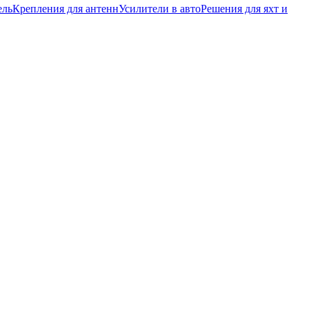
ель
Крепления для антенн
Усилители в авто
Решения для яхт и