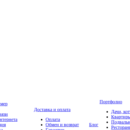
Портфолио
амер
Доставка и оплата
Дачи, ко
вязи
Квартир
нтернета
Оплата
Подваль
ция
Обмен и возврат
Блог
Ресторан
ка
Гарантии