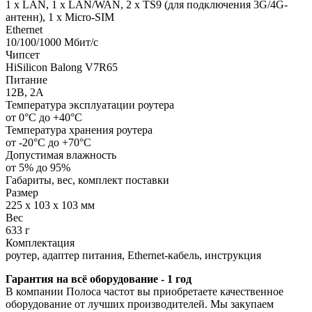
1 x LAN, 1 x LAN/WAN, 2 x TS9 (для подключения 3G/4G-
антенн), 1 x Micro-SIM
Ethernet
10/100/1000 Мбит/с
Чипсет
HiSilicon Balong V7R65
Питание
12В, 2А
Температура эксплуатации роутера
от 0°С до +40°С
Температура хранения роутера
от -20°С до +70°С
Допустимая влажность
от 5% до 95%
Габариты, вес, комплект поставки
Размер
225 x 103 x 103 мм
Вес
633 г
Комплектация
роутер, адаптер питания, Ethernet-кабель, инструкция
Гарантия на всё оборудование - 1 год
В компании Полоса частот вы приобретаете качественное
оборудование от лучших производителей. Мы закупаем