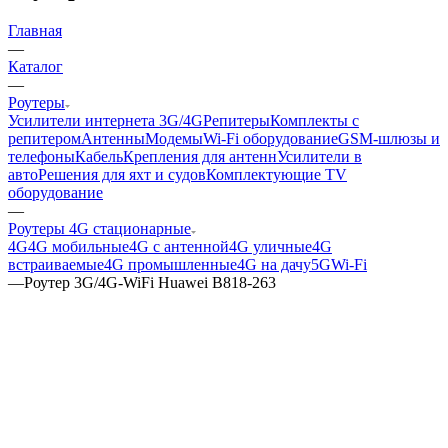
Главная
—
Каталог
—
Роутеры
Усилители интернета 3G/4G
Репитеры
Комплекты с
репитером
Антенны
Модемы
Wi-Fi оборудование
GSM-шлюзы и
телефоны
Кабель
Крепления для антенн
Усилители в
авто
Решения для яхт и судов
Комплектующие
TV
оборудование
—
Роутеры 4G стационарные
4G
4G мобильные
4G с антенной
4G уличные
4G
встраиваемые
4G промышленные
4G на дачу
5G
Wi-Fi
—
Роутер 3G/4G-WiFi Huawei B818-263