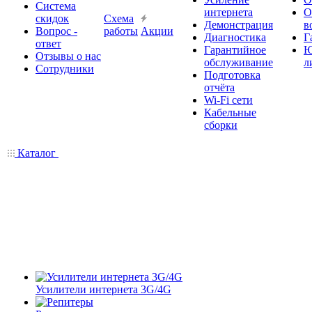
Система
интернета
О
скидок
Схема
Демонстрация
в
Вопрос -
работы
Акции
Диагностика
Г
ответ
Гарантийное
Ю
Отзывы о нас
обслуживание
л
Сотрудники
Подготовка
отчёта
Wi-Fi сети
Кабельные
сборки
Каталог
Усилители интернета 3G/4G