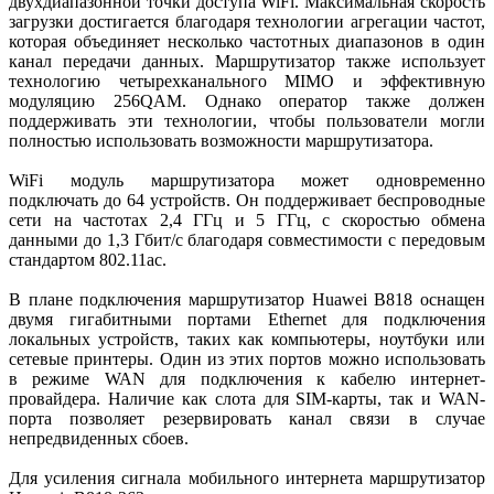
двухдиапазонной точки доступа WiFi. Максимальная скорость
загрузки достигается благодаря технологии агрегации частот,
которая объединяет несколько частотных диапазонов в один
канал передачи данных. Маршрутизатор также использует
технологию четырехканального MIMO и эффективную
модуляцию 256QAM. Однако оператор также должен
поддерживать эти технологии, чтобы пользователи могли
полностью использовать возможности маршрутизатора.
WiFi модуль маршрутизатора может одновременно
подключать до 64 устройств. Он поддерживает беспроводные
сети на частотах 2,4 ГГц и 5 ГГц, с скоростью обмена
данными до 1,3 Гбит/с благодаря совместимости с передовым
стандартом 802.11ac.
В плане подключения маршрутизатор Huawei B818 оснащен
двумя гигабитными портами Ethernet для подключения
локальных устройств, таких как компьютеры, ноутбуки или
сетевые принтеры. Один из этих портов можно использовать
в режиме WAN для подключения к кабелю интернет-
провайдера. Наличие как слота для SIM-карты, так и WAN-
порта позволяет резервировать канал связи в случае
непредвиденных сбоев.
Для усиления сигнала мобильного интернета маршрутизатор