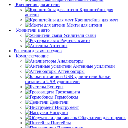
Крепления для антенн
Кронштейны для
антенн
Кронштейны для мачт
Мачты для антенн
Усилители в авто
Усилители связи
Роутеры в авто
Антенны
Решения для яхт и судов
Комплектующие
Анализаторы
Антенные усилители
Аттенюаторы
Блоки
питания и USB удлинители
Бустеры
Грозозащита
Гермобоксы
Делители
Инструмент
Нагрузки
Облучатели для тарелок
Пигтейлы
Переходники