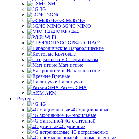
GSM
3G
3G/4G
GSM/3G/4G
3G/4G MIMO
MIMO 4x4
Wi-Fi
GPS/ГЛОНАСС
Параболические
Круговые
С гермобоксом
Магнитные
На кронштейне
Врезные
На липучке
Разъём SMA
АКМ
Роутеры
4G
4G стационарные
4G мобильные
4G с антенной
4G уличные
4G встраиваемые
4G промышленные