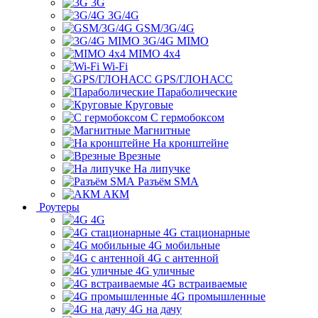
3G
3G/4G
GSM/3G/4G
3G/4G MIMO
MIMO 4x4
Wi-Fi
GPS/ГЛОНАСС
Параболические
Круговые
С гермобоксом
Магнитные
На кронштейне
Врезные
На липучке
Разъём SMA
АКМ
Роутеры
4G
4G стационарные
4G мобильные
4G с антенной
4G уличные
4G встраиваемые
4G промышленные
4G на дачу