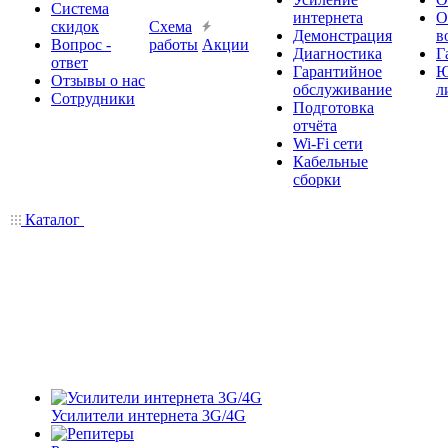
Система
интернета
О
скидок
Схема
Демонстрация
в
Вопрос -
работы
Акции
Диагностика
Г
ответ
Гарантийное
Ю
Отзывы о нас
обслуживание
л
Сотрудники
Подготовка
отчёта
Wi-Fi сети
Кабельные
сборки
Каталог
Усилители интернета 3G/4G