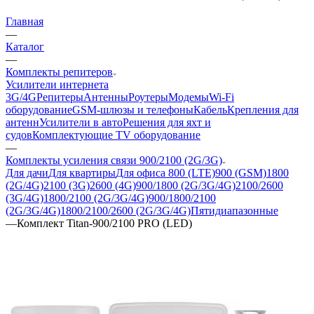
Главная
—
Каталог
—
Комплекты репитеров
Усилители интернета
3G/4G
Репитеры
Антенны
Роутеры
Модемы
Wi-Fi
оборудование
GSM-шлюзы и телефоны
Кабель
Крепления для
антенн
Усилители в авто
Решения для яхт и
судов
Комплектующие
TV оборудование
—
Комплекты усиления связи 900/2100 (2G/3G)
Для дачи
Для квартиры
Для офиса
800 (LTE)
900 (GSM)
1800
(2G/4G)
2100 (3G)
2600 (4G)
900/1800 (2G/3G/4G)
2100/2600
(3G/4G)
1800/2100 (2G/3G/4G)
900/1800/2100
(2G/3G/4G)
1800/2100/2600 (2G/3G/4G)
Пятидиапазонные
—
Комплект Titan-900/2100 PRO (LED)