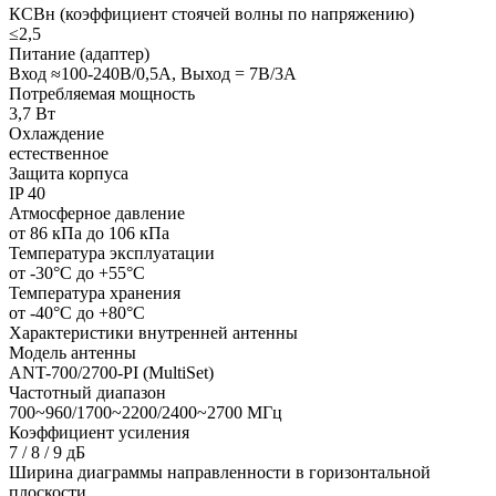
КСВн (коэффициент стоячей волны по напряжению)
≤2,5
Питание (адаптер)
Вход ≈100-240В/0,5А, Выход = 7В/3А
Потребляемая мощность
3,7 Вт
Охлаждение
естественное
Защита корпуса
IP 40
Атмосферное давление
от 86 кПа до 106 кПа
Температура эксплуатации
от -30°C до +55°C
Температура хранения
от -40°C до +80°C
Характеристики внутренней антенны
Модель антенны
ANT-700/2700-PI (MultiSet)
Частотный диапазон
700~960/1700~2200/2400~2700 МГц
Коэффициент усиления
7 / 8 / 9 дБ
Ширина диаграммы направленности в горизонтальной
плоскости