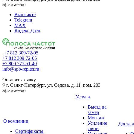
офис и магазин
Вконтакте
Telegram
MAX
Яндекс.Дзен
+7 812 309-72-05
+7 812 309-72-05
+7 800 777-51-40
info@spb-repiter.ru
Оставить заявку
г. Санкт-Петербург, ул. Седова, д. 11, пом. 203
офис и магазин
Услуги
Выезд на
замер
Монтаж
О компании
Усиление
Доставк
связи
Сертификаты
Усиление
О