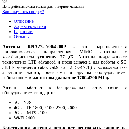
Цена действительна только для интернет-магазина
Как получить скидку?
Описание
Характеристики
Гарантии
Отзывы
Антенна KNA27-1700/4200P
- это параболическая
широкополосная направленная MIMO антенна с
коэффициентом
усиления 27 дБ
. Антенна поддерживает
технологию LTE advanced и предназначена для работы с
5G
/
LTE
модемами cat.6, cat.9, cat.12, 5G(N78) с возможностью
агрегации частот, роутерами и другим оборудованием,
работающим в
частотном диапазоне 1700-4200 МГц.
Антенна работает в беспроводных сетях связи с
оборудованием стандартов:
5G - N78
4G - LTE 1800, 2100, 2300, 2600
3G - UMTS 2100
Wi-Fi 2400
Конструкция антенны позволяет передавать данные на