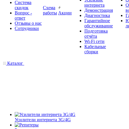
Система
интернета
О
скидок
Схема
Демонстрация
в
Вопрос -
работы
Акции
Диагностика
Г
ответ
Гарантийное
Ю
Отзывы о нас
обслуживание
л
Сотрудники
Подготовка
отчёта
Wi-Fi сети
Кабельные
сборки
Каталог
Усилители интернета 3G/4G