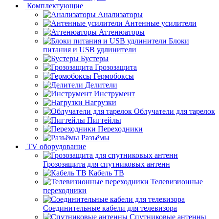
Комплектующие
Анализаторы
Антенные усилители
Аттенюаторы
Блоки
питания и USB удлинители
Бустеры
Грозозащита
Гермобоксы
Делители
Инструмент
Нагрузки
Облучатели для тарелок
Пигтейлы
Переходники
Разъёмы
TV оборудование
Грозозащита для спутниковых антенн
Кабель ТВ
Телевизионные
переходники
Соединительные кабели для телевизора
Спутниковые антенны