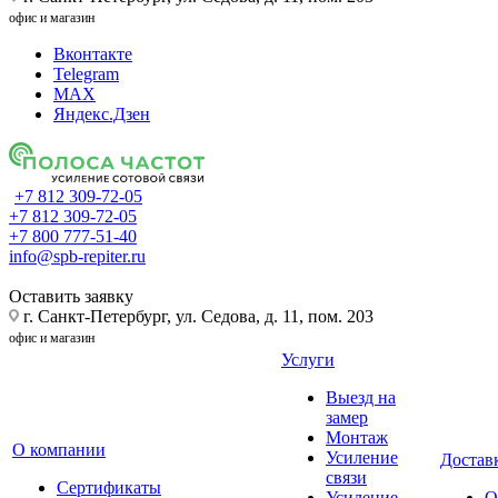
офис и магазин
Вконтакте
Telegram
MAX
Яндекс.Дзен
+7 812 309-72-05
+7 812 309-72-05
+7 800 777-51-40
info@spb-repiter.ru
Оставить заявку
г. Санкт-Петербург, ул. Седова, д. 11, пом. 203
офис и магазин
Услуги
Выезд на
замер
Монтаж
О компании
Усиление
Доставк
связи
Сертификаты
Усиление
О