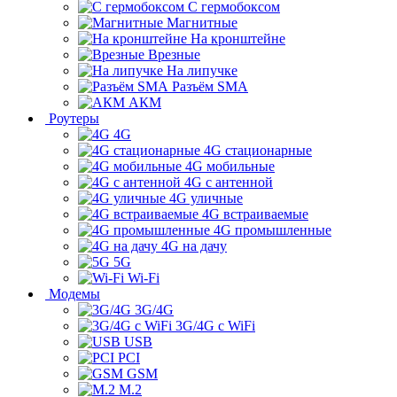
С гермобоксом
Магнитные
На кронштейне
Врезные
На липучке
Разъём SMA
АКМ
Роутеры
4G
4G стационарные
4G мобильные
4G с антенной
4G уличные
4G встраиваемые
4G промышленные
4G на дачу
5G
Wi-Fi
Модемы
3G/4G
3G/4G с WiFi
USB
PCI
GSM
M.2