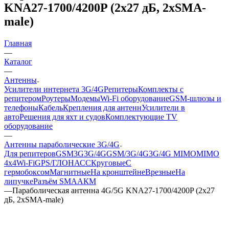
KNA27-1700/4200P (2x27 дБ, 2xSMA-
male)
Главная
—
Каталог
—
Антенны
Усилители интернета 3G/4G
Репитеры
Комплекты с
репитером
Роутеры
Модемы
Wi-Fi оборудование
GSM-шлюзы и
телефоны
Кабель
Крепления для антенн
Усилители в
авто
Решения для яхт и судов
Комплектующие
TV
оборудование
—
Антенны параболические 3G/4G
Для репитеров
GSM
3G
3G/4G
GSM/3G/4G
3G/4G MIMO
MIMO
4x4
Wi-Fi
GPS/ГЛОНАСС
Круговые
С
гермобоксом
Магнитные
На кронштейне
Врезные
На
липучке
Разъём SMA
АКМ
—
Параболическая антенна 4G/5G KNA27-1700/4200P (2x27
дБ, 2xSMA-male)