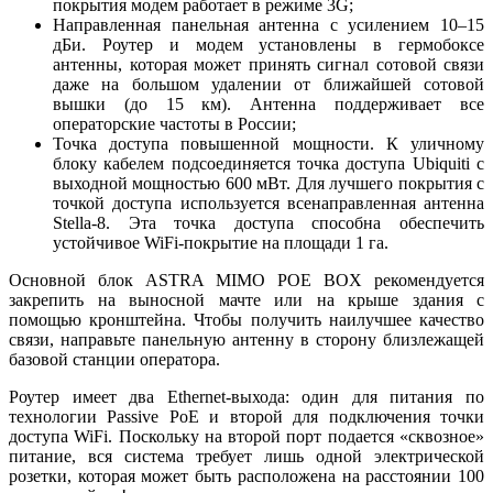
покрытия модем работает в режиме 3G;
Направленная панельная антенна с усилением 10–15
дБи. Роутер и модем установлены в гермобоксе
антенны, которая может принять сигнал сотовой связи
даже на большом удалении от ближайшей сотовой
вышки (до 15 км). Антенна поддерживает все
операторские частоты в России;
Точка доступа повышенной мощности. К уличному
блоку кабелем подсоединяется точка доступа Ubiquiti с
выходной мощностью 600 мВт. Для лучшего покрытия с
точкой доступа используется всенаправленная антенна
Stella-8. Эта точка доступа способна обеспечить
устойчивое WiFi-покрытие на площади 1 га.
Основной блок ASTRA MIMO POE BOX рекомендуется
закрепить на выносной мачте или на крыше здания с
помощью кронштейна. Чтобы получить наилучшее качество
связи, направьте панельную антенну в сторону близлежащей
базовой станции оператора.
Роутер имеет два Ethernet-выхода: один для питания по
технологии Passive PoE и второй для подключения точки
доступа WiFi. Поскольку на второй порт подается «сквозное»
питание, вся система требует лишь одной электрической
розетки, которая может быть расположена на расстоянии 100