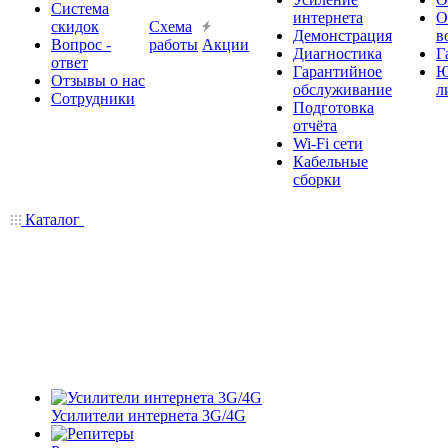
Система
интернета
О
скидок
Схема
Демонстрация
в
Вопрос -
работы
Акции
Диагностика
Г
ответ
Гарантийное
Ю
Отзывы о нас
обслуживание
л
Сотрудники
Подготовка
отчёта
Wi-Fi сети
Кабельные
сборки
Каталог
Усилители интернета 3G/4G