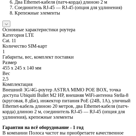
Два Ethernet-кабеля (патч-корда) длиною 2 м
Соединитель RJ-45 — RJ-45 (опция для удлинения)
Крепежные элементы
Основные характеристики роутера
Категория LTE
Cat. 11
Количество SIM-карт
1
Габариты, вес, комплект поставки
Размер
455 x 245 x 140 мм
Вес
2,5
Комплектация
Внешний 3G/4G-роутер ASTRA MIMO POE BOX, точка
доступа Ubiquiti Bullet M2 HP, внешняя WiFi-антенна Stella-8
(круговая, 8 дБи), инжектор питания PoE (24В, 1А), уличный
Ethernet-кабель длиною 20 метров, два Ethernet-кабеля (патч-
корда) длиною 2 м, соединитель RJ-45 — RJ-45 (опция для
удлинения), крепежные элементы
Гарантия на всё оборудование - 1 год
В компании Полоса частот вы приобретаете качественное