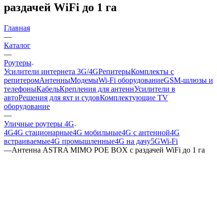
раздачей WiFi до 1 га
Главная
—
Каталог
—
Роутеры
Усилители интернета 3G/4G
Репитеры
Комплекты с
репитером
Антенны
Модемы
Wi-Fi оборудование
GSM-шлюзы и
телефоны
Кабель
Крепления для антенн
Усилители в
авто
Решения для яхт и судов
Комплектующие
TV
оборудование
—
Уличные роутеры 4G
4G
4G стационарные
4G мобильные
4G с антенной
4G
встраиваемые
4G промышленные
4G на дачу
5G
Wi-Fi
—
Антенна ASTRA MIMO POE BOX с раздачей WiFi до 1 га