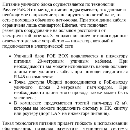
Питание уличного блока осуществляется по технологии
Passive PoE. Этот метод питания подразумевает, что данные и
необходимое напряжение транслируются по витой паре, то
есть с помощью обычного патч-корда. При этом длина кабеля
ограничена лишь стандартом Ethernet, что позволяет
размещать оборудование на большом расстоянии от
электрической розетки. За «подмешивание» питания в данные
отвечает отдельное устройство — инжектор, который и
подключается к электрической сети.
Уличный блок POE BOX подключается к инжектору
питания 20-метровым уличным кабелем. При
необходимости вы можете использовать кабель большей
длины или удлинить кабель при помощи соединителя
RJ-45 из комплекта;
Точка доступа Ubiquiti подсоединяется к PoE-выходу
уличного блока 2-метровым патч-кордом. При
необходимости длина этого провода также может быть
увеличена;
В комплекте предусмотрен третий патч-корд (2 м),
которым вы можете подключить систему к ПК, свитчу
или роутеру (порт LAN на инжекторе питания).
Такая технология питания придает гибкость в использовании
оборудования, позволяя разместить компоненты системы