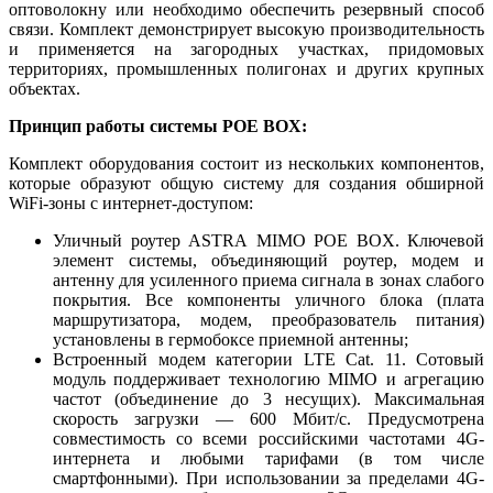
оптоволокну или необходимо обеспечить резервный способ
связи. Комплект демонстрирует высокую производительность
и применяется на загородных участках, придомовых
территориях, промышленных полигонах и других крупных
объектах.
Принцип работы системы POE BOX:
Комплект оборудования состоит из нескольких компонентов,
которые образуют общую систему для создания обширной
WiFi-зоны с интернет-доступом:
Уличный роутер ASTRA MIMO POE BOX. Ключевой
элемент системы, объединяющий роутер, модем и
антенну для усиленного приема сигнала в зонах слабого
покрытия. Все компоненты уличного блока (плата
маршрутизатора, модем, преобразователь питания)
установлены в гермобоксе приемной антенны;
Встроенный модем категории LTE Cat. 11. Сотовый
модуль поддерживает технологию MIMO и агрегацию
частот (объединение до 3 несущих). Максимальная
скорость загрузки — 600 Мбит/с. Предусмотрена
совместимость со всеми российскими частотами 4G-
интернета и любыми тарифами (в том числе
смартфонными). При использовании за пределами 4G-