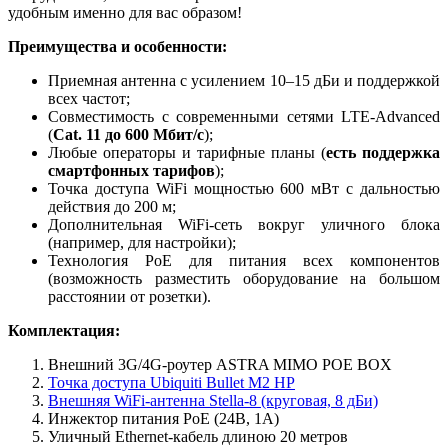
удобным именно для вас образом!
Преимущества и особенности:
Приемная антенна с усилением 10–15 дБи и поддержкой
всех частот;
Совместимость с современными сетями LTE-Advanced
(
Cat. 11 до 600 Мбит/с
);
Любые операторы и тарифные планы (
есть поддержка
смартфонных тарифов
);
Точка доступа WiFi мощностью 600 мВт с дальностью
действия до 200 м;
Дополнительная WiFi-сеть вокруг уличного блока
(например, для настройки);
Технология PoE для питания всех компонентов
(возможность разместить оборудование на большом
расстоянии от розетки).
Комплектация:
Внешний 3G/4G-роутер ASTRA MIMO POE BOX
Точка доступа Ubiquiti Bullet M2 HP
Внешняя WiFi-антенна Stella-8 (круговая, 8 дБи)
Инжектор питания PoE (24В, 1А)
Уличный Ethernet-кабель длиною 20 метров