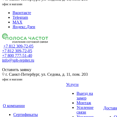
офис и магазин
Вконтакте
Telegram
MAX
Яндекс.Дзен
+7 812 309-72-05
+7 812 309-72-05
+7 800 777-51-40
info@spb-repiter.ru
Оставить заявку
г. Санкт-Петербург, ул. Седова, д. 11, пом. 203
офис и магазин
Услуги
Выезд на
замер
Монтаж
О компании
Усиление
Доставк
связи
Сертификаты
Усиление
О