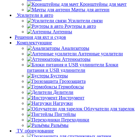
Кронштейны для мачт
Мачты для антенн
Усилители в авто
Усилители связи
Роутеры в авто
Антенны
Решения для яхт и судов
Комплектующие
Анализаторы
Антенные усилители
Аттенюаторы
Блоки
питания и USB удлинители
Бустеры
Грозозащита
Гермобоксы
Делители
Инструмент
Нагрузки
Облучатели для тарелок
Пигтейлы
Переходники
Разъёмы
TV оборудование