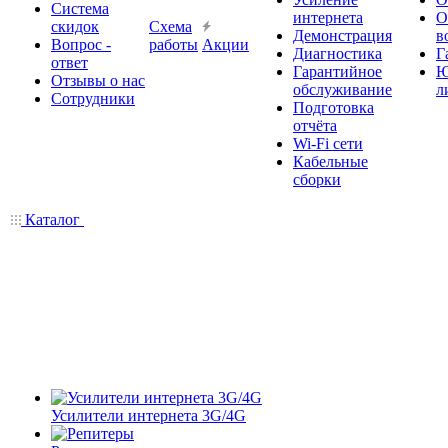
Система
интернета
О
скидок
Схема
Демонстрация
в
Вопрос -
работы
Акции
Диагностика
Г
ответ
Гарантийное
Ю
Отзывы о нас
обслуживание
л
Сотрудники
Подготовка
отчёта
Wi-Fi сети
Кабельные
сборки
Каталог
Усилители интернета 3G/4G