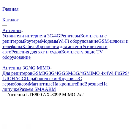
Главная
—
Каталог
—
Антенны
Усилители интернета 3G/4G
Репитеры
Комплекты с
репитером
Роутеры
Модемы
Wi-Fi оборудование
GSM-шлюзы и
телефоны
Кабель
Крепления для антенн
Усилители в
авто
Решения для яхт и судов
Комплектующие
TV
оборудование
—
Антенны 3G/4G MIMO
Для репитеров
GSM
3G
3G/4G
GSM/3G/4G
MIMO 4x4
Wi-Fi
GPS/
ГЛОНАСС
Параболические
Круговые
С
гермобоксом
Магнитные
На кронштейне
Врезные
На
липучке
Разъём SMA
АКМ
—
Антенна LTE800 AX-809P MIMO 2x2