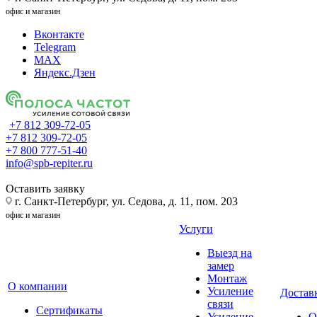
офис и магазин
Вконтакте
Telegram
MAX
Яндекс.Дзен
+7 812 309-72-05
+7 812 309-72-05
+7 800 777-51-40
info@spb-repiter.ru
Оставить заявку
г. Санкт-Петербург, ул. Седова, д. 11, пом. 203
офис и магазин
Услуги
Выезд на
замер
Монтаж
О компании
Усиление
Доставк
связи
Сертификаты
Усиление
О