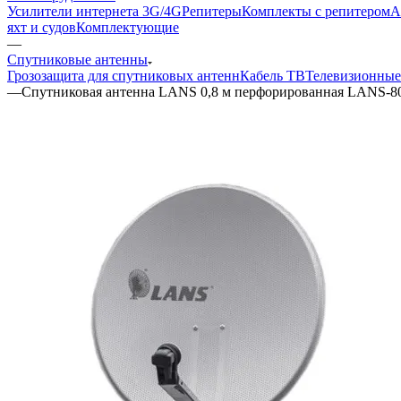
Усилители интернета 3G/4G
Репитеры
Комплекты с репитером
А
яхт и судов
Комплектующие
—
Спутниковые антенны
Грозозащита для спутниковых антенн
Кабель ТВ
Телевизионные
—
Спутниковая антенна LANS 0,8 м перфорированная LANS-8