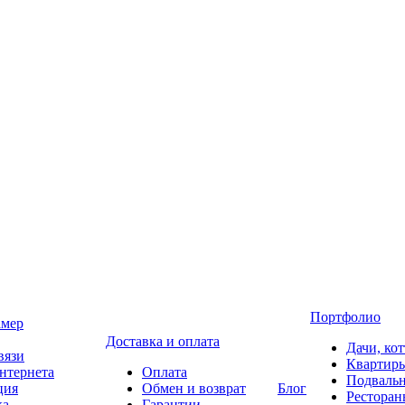
Портфолио
амер
Доставка и оплата
Дачи, ко
вязи
Квартир
нтернета
Оплата
Подваль
ция
Обмен и возврат
Блог
Ресторан
ка
Гарантии