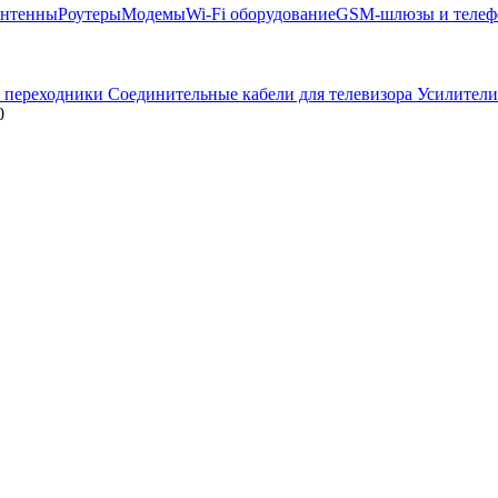
нтенны
Роутеры
Модемы
Wi-Fi оборудование
GSM-шлюзы и теле
 переходники
Соединительные кабели для телевизора
Усилители
0