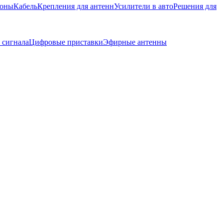
фоны
Кабель
Крепления для антенн
Усилители в авто
Решения для
 сигнала
Цифровые приставки
Эфирные антенны