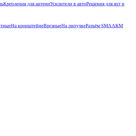
ль
Крепления для антенн
Усилители в авто
Решения для яхт и
итные
На кронштейне
Врезные
На липучке
Разъём SMA
АКМ