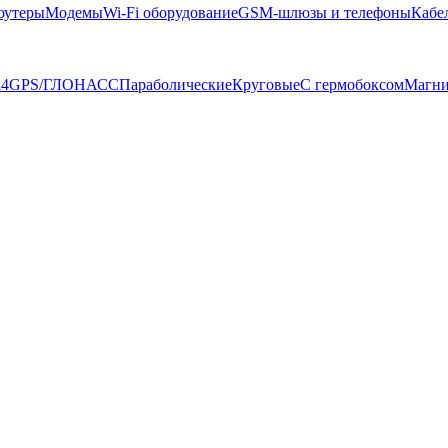
оутеры
Модемы
Wi-Fi оборудование
GSM-шлюзы и телефоны
Кабе
4
GPS/ГЛОНАСС
Параболические
Круговые
С гермобоксом
Магн