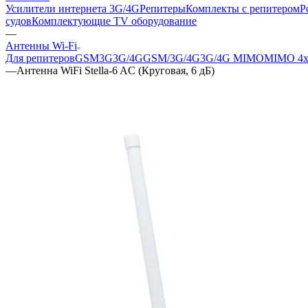
Усилители интернета 3G/4G
Репитеры
Комплекты с репитером
Р
судов
Комплектующие
TV оборудование
—
Антенны Wi-Fi
Для репитеров
GSM
3G
3G/4G
GSM/3G/4G
3G/4G MIMO
MIMO 4x
—
Антенна WiFi Stella-6 AC (Круговая, 6 дБ)