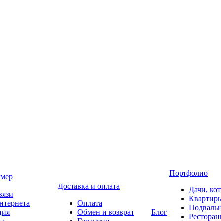
Портфолио
амер
Доставка и оплата
Дачи, ко
вязи
Квартир
нтернета
Оплата
Подваль
ция
Обмен и возврат
Блог
Ресторан
ка
Гарантии