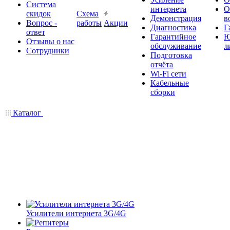
Система
интернета
О
скидок
Схема
Демонстрация
в
Вопрос -
работы
Акции
Диагностика
Г
ответ
Гарантийное
Ю
Отзывы о нас
обслуживание
л
Сотрудники
Подготовка
отчёта
Wi-Fi сети
Кабельные
сборки
Каталог
Усилители интернета 3G/4G