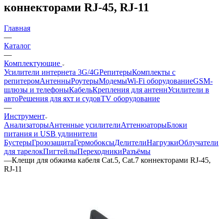
коннекторами RJ-45, RJ-11
Главная
—
Каталог
—
Комплектующие
Усилители интернета 3G/4G
Репитеры
Комплекты с
репитером
Антенны
Роутеры
Модемы
Wi-Fi оборудование
GSM-
шлюзы и телефоны
Кабель
Крепления для антенн
Усилители в
авто
Решения для яхт и судов
TV оборудование
—
Инструмент
Анализаторы
Антенные усилители
Аттенюаторы
Блоки
питания и USB удлинители
Бустеры
Грозозащита
Гермобоксы
Делители
Нагрузки
Облучатели
для тарелок
Пигтейлы
Переходники
Разъёмы
—
Клещи для обжима кабеля Cat.5, Cat.7 коннекторами RJ-45,
RJ-11