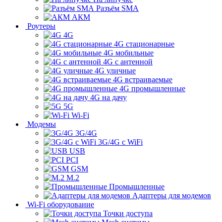
Разъём SMA
АКМ
Роутеры
4G
4G стационарные
4G мобильные
4G с антенной
4G уличные
4G встраиваемые
4G промышленные
4G на дачу
5G
Wi-Fi
Модемы
3G/4G
3G/4G с WiFi
USB
PCI
GSM
M.2
Промышленные
Адаптеры для модемов
Wi-Fi оборудование
Точки доступа