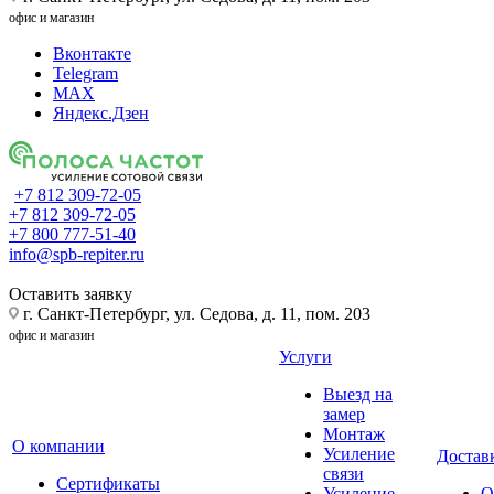
офис и магазин
Вконтакте
Telegram
MAX
Яндекс.Дзен
+7 812 309-72-05
+7 812 309-72-05
+7 800 777-51-40
info@spb-repiter.ru
Оставить заявку
г. Санкт-Петербург, ул. Седова, д. 11, пом. 203
офис и магазин
Услуги
Выезд на
замер
Монтаж
О компании
Усиление
Доставк
связи
Сертификаты
Усиление
О