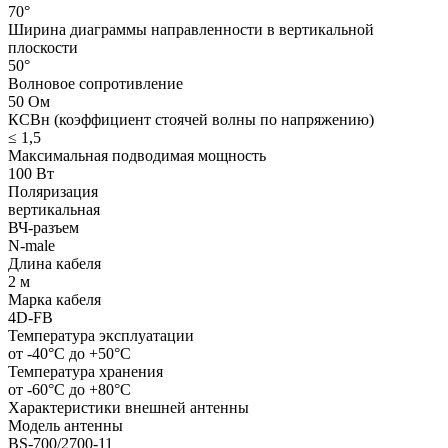
70°
Ширина диаграммы направленности в вертикальной
плоскости
50°
Волновое сопротивление
50 Ом
КСВн (коэффициент стоячей волны по напряжению)
≤ 1,5
Максимальная подводимая мощность
100 Вт
Поляризация
вертикальная
ВЧ-разъем
N-male
Длина кабеля
2 м
Марка кабеля
4D-FB
Температура эксплуатации
от -40°С до +50°С
Температура хранения
от -60°С до +80°С
Характеристики внешней антенны
Модель антенны
BS-700/2700-11