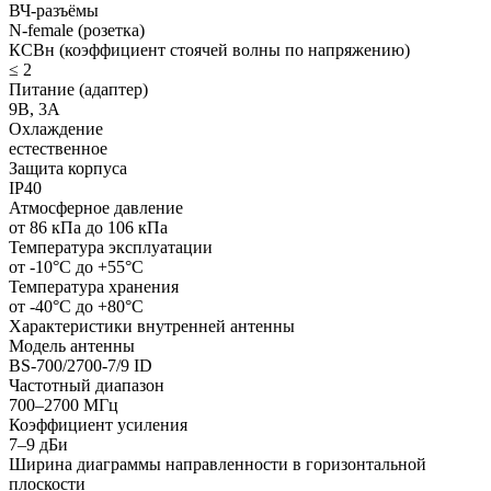
ВЧ-разъёмы
N-female (розетка)
КСВн (коэффициент стоячей волны по напряжению)
≤ 2
Питание (адаптер)
9В, 3A
Охлаждение
естественное
Защита корпуса
IP40
Атмосферное давление
от 86 кПа до 106 кПа
Температура эксплуатации
от -10°С до +55°С
Температура хранения
от -40°С до +80°С
Характеристики внутренней антенны
Модель антенны
BS-700/2700-7/9 ID
Частотный диапазон
700–2700 МГц
Коэффициент усиления
7–9 дБи
Ширина диаграммы направленности в горизонтальной
плоскости