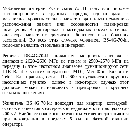
Мобильный интернет 4G и связь VoLTE получили широкое
распространение в крупных городах, однако даже в
мегаполисе уровень сигнала может падать из-за неудачного
расположения здания или особенностей планировки
помещения. В пригородах и коттеджных поселках сигнал
оператора может не достигать абонентов из-за больших
расстояний. Во всех этих случаях усилитель BS-4G-70-kit
поможет наладить стабильный интернет!
Репитер BS-4G-70-kit повышает мощность сигнала в
диапазоне 2620–2690 МГц на прием и 2500–2570 МГц на
передачу. В этом частотном диапазоне функционируют сети
LTE Band 7 многих операторов: МТС, МегаФон, Билайн и
Tele2. Как правило, сети LTE-2600 запускаются в крупных
населенных пунктах, однако в некоторых случаях этот
диапазон может использовать в пригородах и крупных
сельских поселениях.
Усилитель BS-4G-70-kit подходит для квартир, коттеджей,
офисов и объектов коммерческой недвижимости площадью до
200 м2. Наиболее надежные результаты усиления достигаются
при нахождении в пределах 5 км от базовой станции
оператора.