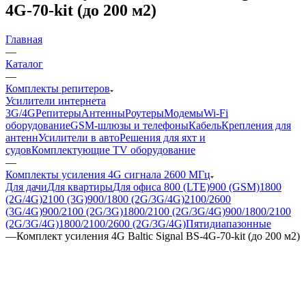
4G-70-kit (до 200 м2)
Главная
—
Каталог
—
Комплекты репитеров
Усилители интернета
3G/4G
Репитеры
Антенны
Роутеры
Модемы
Wi-Fi
оборудование
GSM-шлюзы и телефоны
Кабель
Крепления для
антенн
Усилители в авто
Решения для яхт и
судов
Комплектующие
TV оборудование
—
Комплекты усиления 4G сигнала 2600 МГц
Для дачи
Для квартиры
Для офиса
800 (LTE)
900 (GSM)
1800
(2G/4G)
2100 (3G)
900/1800 (2G/3G/4G)
2100/2600
(3G/4G)
900/2100 (2G/3G)
1800/2100 (2G/3G/4G)
900/1800/2100
(2G/3G/4G)
1800/2100/2600 (2G/3G/4G)
Пятидиапазонные
—
Комплект усиления 4G Baltic Signal BS-4G-70-kit (до 200 м2)