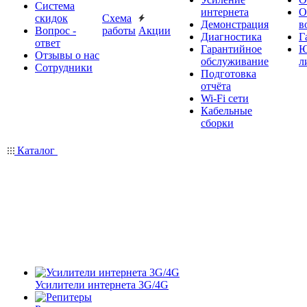
Система
интернета
О
скидок
Схема
Демонстрация
в
Вопрос -
работы
Акции
Диагностика
Г
ответ
Гарантийное
Ю
Отзывы о нас
обслуживание
л
Сотрудники
Подготовка
отчёта
Wi-Fi сети
Кабельные
сборки
Каталог
Усилители интернета 3G/4G