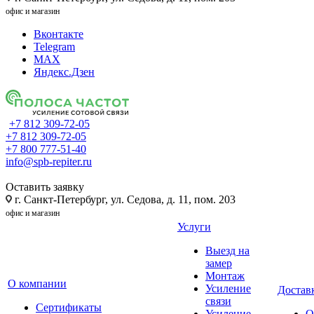
офис и магазин
Вконтакте
Telegram
MAX
Яндекс.Дзен
+7 812 309-72-05
+7 812 309-72-05
+7 800 777-51-40
info@spb-repiter.ru
Оставить заявку
г. Санкт-Петербург, ул. Седова, д. 11, пом. 203
офис и магазин
Услуги
Выезд на
замер
Монтаж
О компании
Усиление
Доставк
связи
Сертификаты
Усиление
О