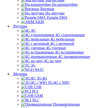
Магнитные
На кронштейне
Врезные
На липучке
Разъём SMA
АКМ
Роутеры
4G
4G стационарные
4G мобильные
4G с антенной
4G уличные
4G встраиваемые
4G промышленные
4G на дачу
5G
Wi-Fi
Модемы
3G/4G
3G/4G с WiFi
USB
PCI
GSM
M.2
Промышленные