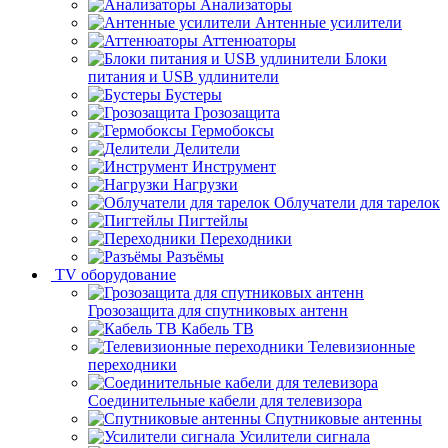
Анализаторы
Антенные усилители
Аттенюаторы
Блоки
питания и USB удлинители
Бустеры
Грозозащита
Гермобоксы
Делители
Инструмент
Нагрузки
Облучатели для тарелок
Пигтейлы
Переходники
Разъёмы
TV оборудование
Грозозащита для спутниковых антенн
Кабель ТВ
Телевизионные
переходники
Соединительные кабели для телевизора
Спутниковые антенны
Усилители сигнала