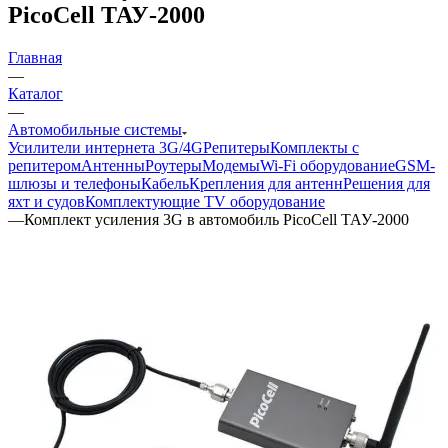
PicoCell ТАУ-2000
Главная
—
Каталог
—
Автомобильные системы
Усилители интернета 3G/4G
Репитеры
Комплекты с
репитером
Антенны
Роутеры
Модемы
Wi-Fi оборудование
GSM-
шлюзы и телефоны
Кабель
Крепления для антенн
Решения для
яхт и судов
Комплектующие
TV оборудование
—
Комплект усиления 3G в автомобиль PicoCell ТАУ-2000