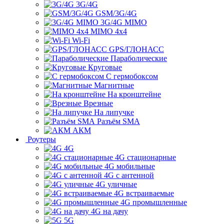
3G/4G
GSM/3G/4G
3G/4G MIMO
MIMO 4x4
Wi-Fi
GPS/ГЛОНАСС
Параболические
Круговые
С гермобоксом
Магнитные
На кронштейне
Врезные
На липучке
Разъём SMA
АКМ
Роутеры
4G
4G стационарные
4G мобильные
4G с антенной
4G уличные
4G встраиваемые
4G промышленные
4G на дачу
5G