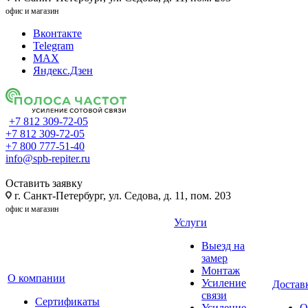
офис и магазин
Вконтакте
Telegram
MAX
Яндекс.Дзен
+7 812 309-72-05
+7 812 309-72-05
+7 800 777-51-40
info@spb-repiter.ru
Оставить заявку
г. Санкт-Петербург, ул. Седова, д. 11, пом. 203
офис и магазин
Услуги
Выезд на
замер
Монтаж
О компании
Усиление
Доставк
связи
Сертификаты
Усиление
О