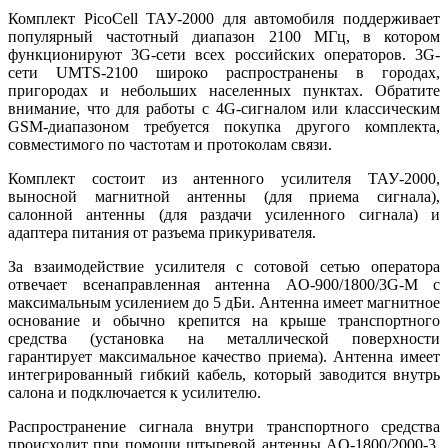
Комплект PicoCell ТАУ-2000 для автомобиля поддерживает
популярный частотный диапазон 2100 МГц, в котором
функционируют 3G-сети всех российских операторов. 3G-
сети UMTS-2100 широко распространены в городах,
пригородах и небольших населенных пунктах. Обратите
внимание, что для работы с 4G-сигналом или классическим
GSM-диапазоном требуется покупка другого комплекта,
совместимого по частотам и протоколам связи.
Комплект состоит из антенного усилителя ТАУ-2000,
выносной магнитной антенны (для приема сигнала),
салонной антенны (для раздачи усиленного сигнала) и
адаптера питания от разъема прикуривателя.
За взаимодействие усилителя с сотовой сетью оператора
отвечает всенаправленная антенна AO-900/1800/3G-М с
максимальным усилением до 5 дБи. Антенна имеет магнитное
основание и обычно крепится на крыше транспортного
средства (установка на металлической поверхности
гарантирует максимальное качество приема). Антенна имеет
интегрированный гибкий кабель, который заводится внутрь
салона и подключается к усилителю.
Распространение сигнала внутри транспортного средства
происходит при помощи штыревой антенны AO-1800/2000-3.