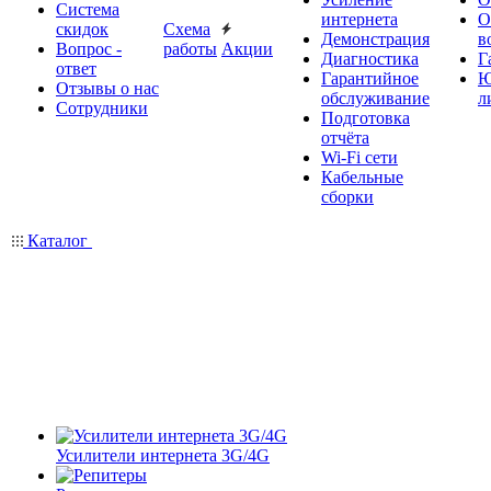
Система
интернета
О
скидок
Схема
Демонстрация
в
Вопрос -
работы
Акции
Диагностика
Г
ответ
Гарантийное
Ю
Отзывы о нас
обслуживание
л
Сотрудники
Подготовка
отчёта
Wi-Fi сети
Кабельные
сборки
Каталог
Усилители интернета 3G/4G