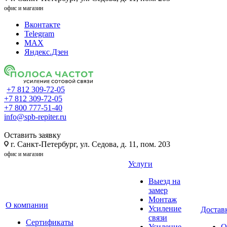
офис и магазин
Вконтакте
Telegram
MAX
Яндекс.Дзен
+7 812 309-72-05
+7 812 309-72-05
+7 800 777-51-40
info@spb-repiter.ru
Оставить заявку
г. Санкт-Петербург, ул. Седова, д. 11, пом. 203
офис и магазин
Услуги
Выезд на
замер
Монтаж
О компании
Усиление
Доставк
связи
Сертификаты
Усиление
О