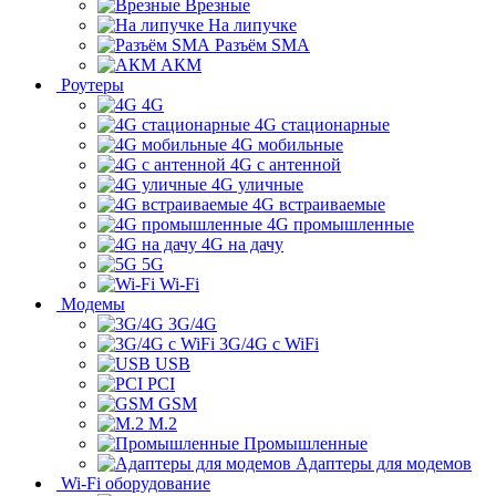
Врезные
На липучке
Разъём SMA
АКМ
Роутеры
4G
4G стационарные
4G мобильные
4G с антенной
4G уличные
4G встраиваемые
4G промышленные
4G на дачу
5G
Wi-Fi
Модемы
3G/4G
3G/4G с WiFi
USB
PCI
GSM
M.2
Промышленные
Адаптеры для модемов
Wi-Fi оборудование