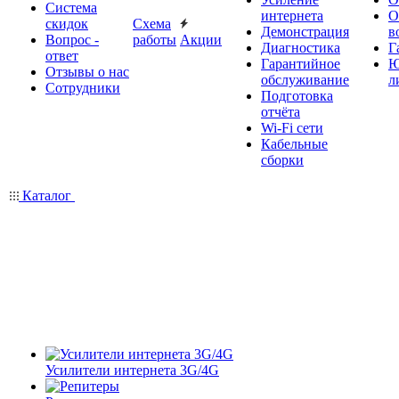
Система
интернета
О
скидок
Схема
Демонстрация
в
Вопрос -
работы
Акции
Диагностика
Г
ответ
Гарантийное
Ю
Отзывы о нас
обслуживание
л
Сотрудники
Подготовка
отчёта
Wi-Fi сети
Кабельные
сборки
Каталог
Усилители интернета 3G/4G