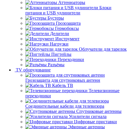
Аттенюаторы
Блоки
питания и USB удлинители
Бустеры
Грозозащита
Гермобоксы
Делители
Инструмент
Нагрузки
Облучатели для тарелок
Пигтейлы
Переходники
Разъёмы
TV оборудование
Грозозащита для спутниковых антенн
Кабель ТВ
Телевизионные
переходники
Соединительные кабели для телевизора
Спутниковые антенны
Усилители сигнала
Цифровые приставки
Эфирные антенны