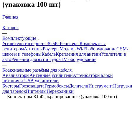
(упаковка 100 шт)
Главная
—
Каталог
—
Комплектующие
Усилители интернета 3G/4G
Репитеры
Комплекты с
репитером
Антенны
Роутеры
Модемы
Wi-Fi оборудование
GSM-
шлюзы и телефоны
Кабель
Крепления для антенн
Усилители в
авто
Решения для яхт и судов
TV оборудование
—
Коаксиальные разъёмы для кабеля
Анализаторы
Антенные усилители
Аттенюаторы
Блоки
питания и USB удлинители
Бустеры
Грозозащита
Гермобоксы
Делители
Инструмент
Нагрузк
для тарелок
Пигтейлы
Переходники
—
Коннекторы RJ-45 экранированные (упаковка 100 шт)