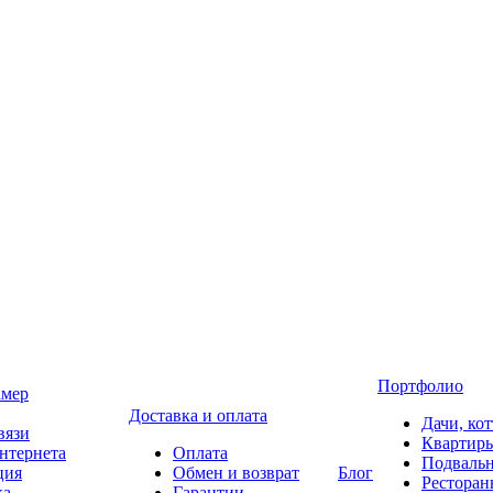
Портфолио
амер
Доставка и оплата
Дачи, ко
вязи
Квартир
нтернета
Оплата
Подваль
ция
Обмен и возврат
Блог
Ресторан
ка
Гарантии