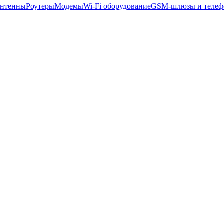
нтенны
Роутеры
Модемы
Wi-Fi оборудование
GSM-шлюзы и теле