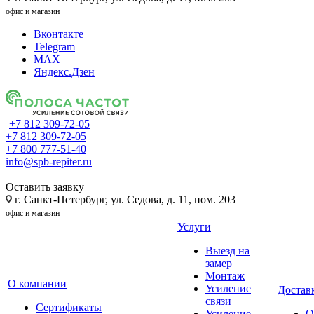
офис и магазин
Вконтакте
Telegram
MAX
Яндекс.Дзен
+7 812 309-72-05
+7 812 309-72-05
+7 800 777-51-40
info@spb-repiter.ru
Оставить заявку
г. Санкт-Петербург, ул. Седова, д. 11, пом. 203
офис и магазин
Услуги
Выезд на
замер
Монтаж
О компании
Усиление
Доставк
связи
Сертификаты
Усиление
О