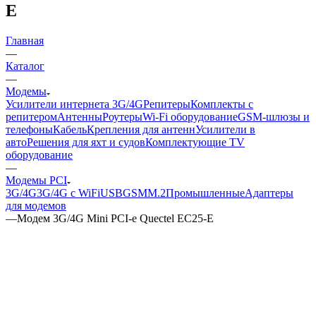
E
Главная
—
Каталог
—
Модемы
Усилители интернета 3G/4G
Репитеры
Комплекты с
репитером
Антенны
Роутеры
Wi-Fi оборудование
GSM-шлюзы и
телефоны
Кабель
Крепления для антенн
Усилители в
авто
Решения для яхт и судов
Комплектующие
TV
оборудование
—
Модемы PCI
3G/4G
3G/4G с WiFi
USB
GSM
M.2
Промышленные
Адаптеры
для модемов
—
Модем 3G/4G Mini PCI-e Quectel EC25-E