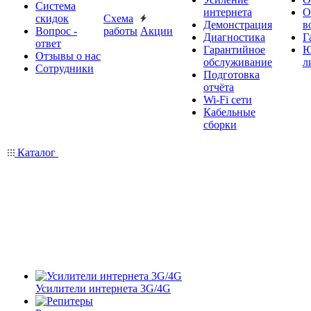
Система
интернета
О
скидок
Схема
Демонстрация
в
Вопрос -
работы
Акции
Диагностика
Г
ответ
Гарантийное
Ю
Отзывы о нас
обслуживание
л
Сотрудники
Подготовка
отчёта
Wi-Fi сети
Кабельные
сборки
Каталог
Усилители интернета 3G/4G