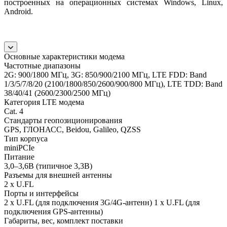
построенных на операционных системах Windows, Linux,
Android.
Основные характеристики модема
Частотные диапазоны
2G: 900/1800 МГц, 3G: 850/900/2100 МГц, LTE FDD: Band
1/3/5/7/8/20 (2100/1800/850/2600/900/800 МГц), LTE TDD: Band
38/40/41 (2600/2300/2500 МГц)
Категория LTE модема
Cat. 4
Стандарты геопозиционирования
GPS, ГЛОНАСС, Beidou, Galileo, QZSS
Тип корпуса
miniPCIe
Питание
3,0–3,6В (типичное 3,3В)
Разъемы для внешней антенны
2 x U.FL
Порты и интерфейсы
2 x U.FL (для подключения 3G/4G-антенн) 1 x U.FL (для
подключения GPS-антенны)
Габариты, вес, комплект поставки