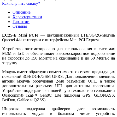
Как получить скидку?
Описание
Характеристики
Гарантии
Отзывы
EC25-E Mini PCIe
— двухдиапазонный LTE/3G/2G-модуль
Quectel 4-й категории с интерфейсом Mini PCI Express.
Устройство оптимизировано для использования в системах
M2M и IoT, и обеспечивает высокоскоростное подключение
на скорости до 150 Мбит/с на скачивание и до 50 Мбит/с на
загрузку.
Модуль имеет обратную совместимость с сетями предыдущих
поколений 3G/EDGE/GSM-GPRS. Для подключения внешних
антенн модуль оборудован 2-мя разъёмами UFL, а также
дополнительным разъемом UFL для антенны геопозиции.
Устройство поддерживает новейшую технологию геолокации
Qualcomm® IZat™ Gen8C Lite (включая GPS, GLONASS,
BeiDou, Galileo и QZSS).
Широкая поддержка драйверов дает возможность
использовать модуль в большом числе устройств,