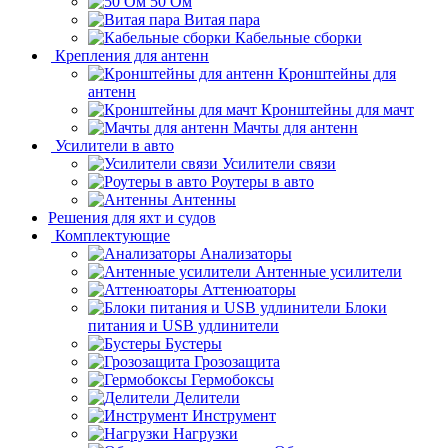
50 Ом
Витая пара
Кабельные сборки
Крепления для антенн
Кронштейны для
антенн
Кронштейны для мачт
Мачты для антенн
Усилители в авто
Усилители связи
Роутеры в авто
Антенны
Решения для яхт и судов
Комплектующие
Анализаторы
Антенные усилители
Аттенюаторы
Блоки
питания и USB удлинители
Бустеры
Грозозащита
Гермобоксы
Делители
Инструмент
Нагрузки