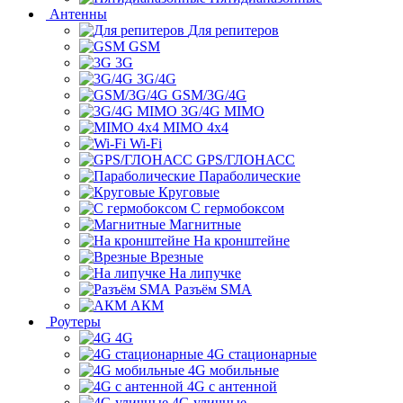
Антенны
Для репитеров
GSM
3G
3G/4G
GSM/3G/4G
3G/4G MIMO
MIMO 4x4
Wi-Fi
GPS/ГЛОНАСС
Параболические
Круговые
С гермобоксом
Магнитные
На кронштейне
Врезные
На липучке
Разъём SMA
АКМ
Роутеры
4G
4G стационарные
4G мобильные
4G с антенной
4G уличные