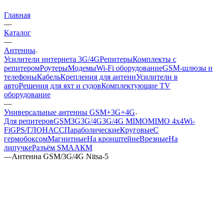
Главная
—
Каталог
—
Антенны
Усилители интернета 3G/4G
Репитеры
Комплекты с
репитером
Роутеры
Модемы
Wi-Fi оборудование
GSM-шлюзы и
телефоны
Кабель
Крепления для антенн
Усилители в
авто
Решения для яхт и судов
Комплектующие
TV
оборудование
—
Универсальные антенны GSM+3G+4G
Для репитеров
GSM
3G
3G/4G
3G/4G MIMO
MIMO 4x4
Wi-
Fi
GPS/ГЛОНАСС
Параболические
Круговые
С
гермобоксом
Магнитные
На кронштейне
Врезные
На
липучке
Разъём SMA
АКМ
—
Антенна GSM/3G/4G Nitsa-5