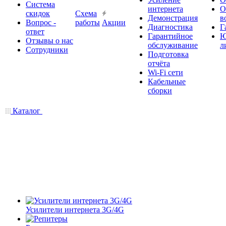
Система
интернета
О
скидок
Схема
Демонстрация
в
Вопрос -
работы
Акции
Диагностика
Г
ответ
Гарантийное
Ю
Отзывы о нас
обслуживание
л
Сотрудники
Подготовка
отчёта
Wi-Fi сети
Кабельные
сборки
Каталог
Усилители интернета 3G/4G