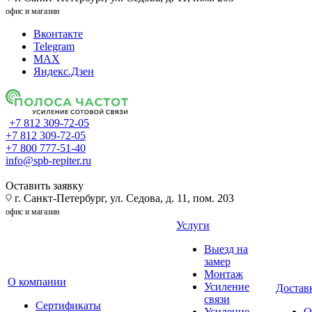
офис и магазин
Вконтакте
Telegram
MAX
Яндекс.Дзен
+7 812 309-72-05
+7 812 309-72-05
+7 800 777-51-40
info@spb-repiter.ru
Оставить заявку
г. Санкт-Петербург, ул. Седова, д. 11, пом. 203
офис и магазин
Услуги
Выезд на
замер
Монтаж
О компании
Усиление
Доставк
связи
Сертификаты
Усиление
О