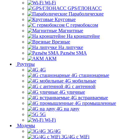
Wi-Fi
GPS/ГЛОНАСС
Параболические
Круговые
С гермобоксом
Магнитные
На кронштейне
Врезные
На липучке
Разъём SMA
АКМ
Роутеры
4G
4G стационарные
4G мобильные
4G с антенной
4G уличные
4G встраиваемые
4G промышленные
4G на дачу
5G
Wi-Fi
Модемы
3G/4G
3G/4G с WiFi