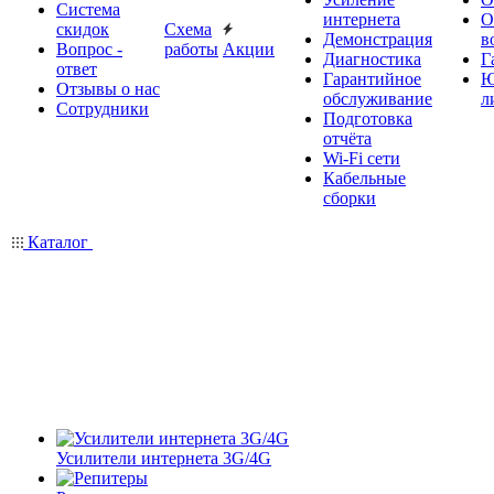
Система
интернета
О
скидок
Схема
Демонстрация
в
Вопрос -
работы
Акции
Диагностика
Г
ответ
Гарантийное
Ю
Отзывы о нас
обслуживание
л
Сотрудники
Подготовка
отчёта
Wi-Fi сети
Кабельные
сборки
Каталог
Усилители интернета 3G/4G