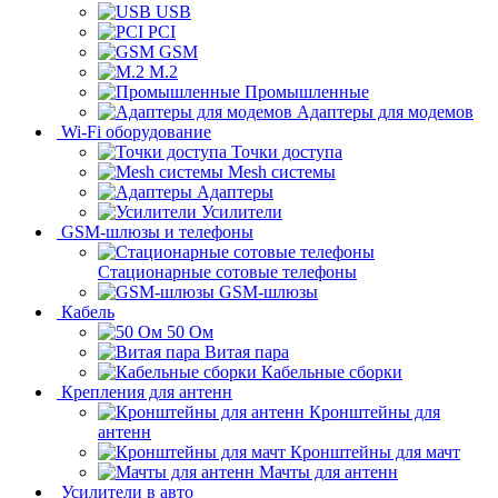
USB
PCI
GSM
M.2
Промышленные
Адаптеры для модемов
Wi-Fi оборудование
Точки доступа
Mesh системы
Адаптеры
Усилители
GSM-шлюзы и телефоны
Стационарные сотовые телефоны
GSM-шлюзы
Кабель
50 Ом
Витая пара
Кабельные сборки
Крепления для антенн
Кронштейны для
антенн
Кронштейны для мачт
Мачты для антенн
Усилители в авто