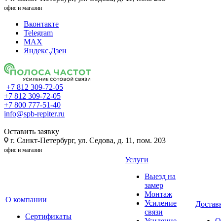
офис и магазин
Вконтакте
Telegram
MAX
Яндекс.Дзен
+7 812 309-72-05
+7 812 309-72-05
+7 800 777-51-40
info@spb-repiter.ru
Оставить заявку
г. Санкт-Петербург, ул. Седова, д. 11, пом. 203
офис и магазин
Услуги
Выезд на
замер
Монтаж
О компании
Усиление
Доставк
связи
Сертификаты
Усиление
О