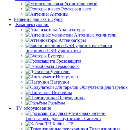
Усилители связи
Роутеры в авто
Антенны
Решения для яхт и судов
Комплектующие
Анализаторы
Антенные усилители
Аттенюаторы
Блоки
питания и USB удлинители
Бустеры
Грозозащита
Гермобоксы
Делители
Инструмент
Нагрузки
Облучатели для тарелок
Пигтейлы
Переходники
Разъёмы
TV оборудование
Грозозащита для спутниковых антенн
Кабель ТВ
Телевизионные