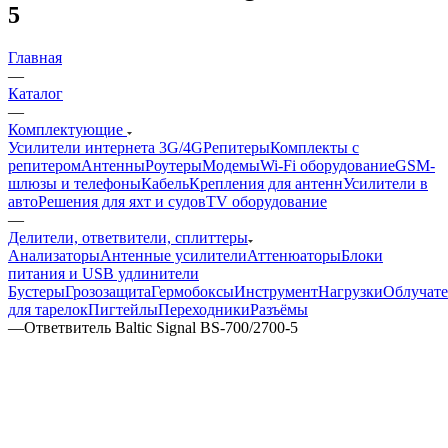
5
Главная
—
Каталог
—
Комплектующие
Усилители интернета 3G/4G
Репитеры
Комплекты с
репитером
Антенны
Роутеры
Модемы
Wi-Fi оборудование
GSM-
шлюзы и телефоны
Кабель
Крепления для антенн
Усилители в
авто
Решения для яхт и судов
TV оборудование
—
Делители, ответвители, сплиттеры
Анализаторы
Антенные усилители
Аттенюаторы
Блоки
питания и USB удлинители
Бустеры
Грозозащита
Гермобоксы
Инструмент
Нагрузки
Облучат
для тарелок
Пигтейлы
Переходники
Разъёмы
—
Ответвитель Baltic Signal BS-700/2700-5