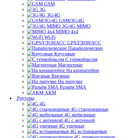
GSM
3G
3G/4G
GSM/3G/4G
3G/4G MIMO
MIMO 4x4
Wi-Fi
GPS/ГЛОНАСС
Параболические
Круговые
С гермобоксом
Магнитные
На кронштейне
Врезные
На липучке
Разъём SMA
АКМ
Роутеры
4G
4G стационарные
4G мобильные
4G с антенной
4G уличные
4G встраиваемые
4G промышленные