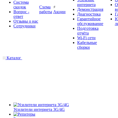
Система
интернета
О
скидок
Схема
Демонстрация
в
Вопрос -
работы
Акции
Диагностика
Г
ответ
Гарантийное
Ю
Отзывы о нас
обслуживание
л
Сотрудники
Подготовка
отчёта
Wi-Fi сети
Кабельные
сборки
Каталог
Усилители интернета 3G/4G