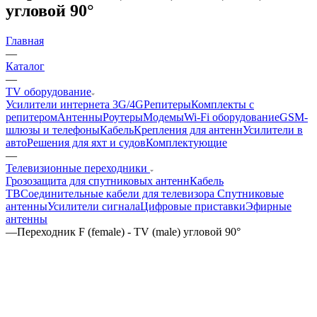
угловой 90°
Главная
—
Каталог
—
TV оборудование
Усилители интернета 3G/4G
Репитеры
Комплекты с
репитером
Антенны
Роутеры
Модемы
Wi-Fi оборудование
GSM-
шлюзы и телефоны
Кабель
Крепления для антенн
Усилители в
авто
Решения для яхт и судов
Комплектующие
—
Телевизионные переходники
Грозозащита для спутниковых антенн
Кабель
ТВ
Соединительные кабели для телевизора
Спутниковые
антенны
Усилители сигнала
Цифровые приставки
Эфирные
антенны
—
Переходник F (female) - TV (male) угловой 90°