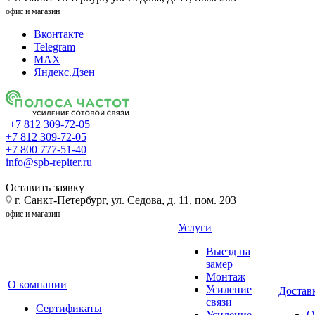
офис и магазин
Вконтакте
Telegram
MAX
Яндекс.Дзен
+7 812 309-72-05
+7 812 309-72-05
+7 800 777-51-40
info@spb-repiter.ru
Оставить заявку
г. Санкт-Петербург, ул. Седова, д. 11, пом. 203
офис и магазин
Услуги
Выезд на
замер
Монтаж
О компании
Усиление
Доставк
связи
Сертификаты
Усиление
О