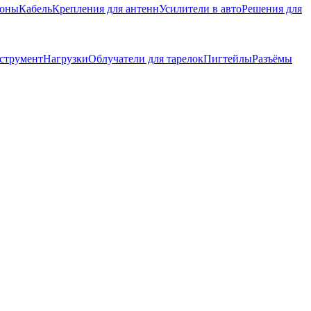
фоны
Кабель
Крепления для антенн
Усилители в авто
Решения для
струмент
Нагрузки
Облучатели для тарелок
Пигтейлы
Разъёмы