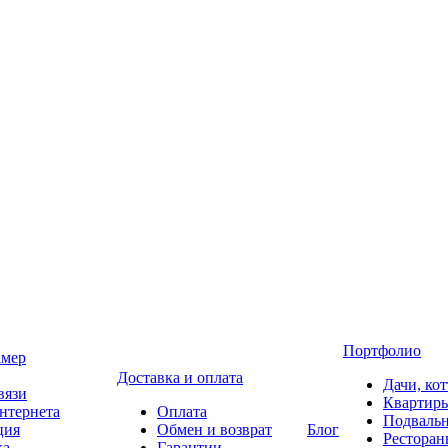
Портфолио
амер
Доставка и оплата
Дачи, ко
вязи
Квартир
нтернета
Оплата
Подваль
ция
Обмен и возврат
Блог
Ресторан
ка
Гарантии