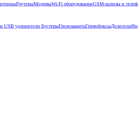
нтенны
Роутеры
Модемы
Wi-Fi оборудование
GSM-шлюзы и теле
 и USB удлинители
Бустеры
Грозозащита
Гермобоксы
Делители
Ин