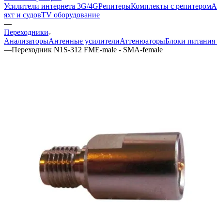
Усилители интернета 3G/4G
Репитеры
Комплекты с репитером
А
яхт и судов
TV оборудование
—
Переходники
Анализаторы
Антенные усилители
Аттенюаторы
Блоки питания
—
Переходник N1S-312 FME-male - SMA-female