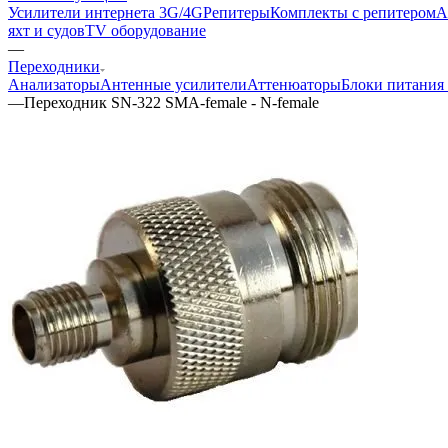
Усилители интернета 3G/4G
Репитеры
Комплекты с репитером
А
яхт и судов
TV оборудование
—
Переходники
Анализаторы
Антенные усилители
Аттенюаторы
Блоки питания
—
Переходник SN-322 SMA-female - N-female