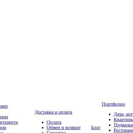
Портфолио
амер
Доставка и оплата
Дачи, ко
вязи
Квартир
нтернета
Оплата
Подваль
ция
Обмен и возврат
Блог
Ресторан
ка
Гарантии