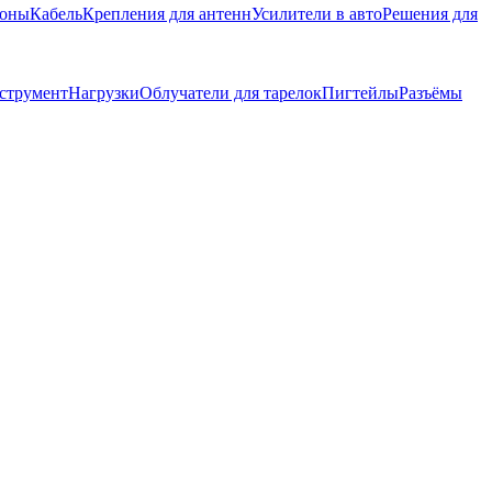
фоны
Кабель
Крепления для антенн
Усилители в авто
Решения для
струмент
Нагрузки
Облучатели для тарелок
Пигтейлы
Разъёмы