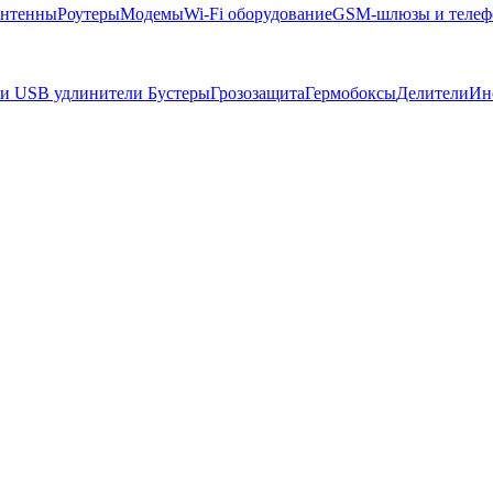
нтенны
Роутеры
Модемы
Wi-Fi оборудование
GSM-шлюзы и теле
 и USB удлинители
Бустеры
Грозозащита
Гермобоксы
Делители
Ин