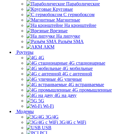
Параболические
Круговые
С гермобоксом
Магнитные
На кронштейне
Врезные
На липучке
Разъём SMA
АКМ
Роутеры
4G
4G стационарные
4G мобильные
4G с антенной
4G уличные
4G встраиваемые
4G промышленные
4G на дачу
5G
Wi-Fi
Модемы
3G/4G
3G/4G с WiFi
USB
PCI