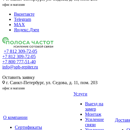
офис и магазин
Вконтакте
Telegram
MAX
Яндекс.Дзен
+7 812 309-72-05
+7 812 309-72-05
+7 800 777-51-40
info@spb-repiter.ru
Оставить заявку
г. Санкт-Петербург, ул. Седова, д. 11, пом. 203
офис и магазин
Услуги
Выезд на
замер
Монтаж
О компании
Усиление
Доставк
связи
Сертификаты
Усиление
О