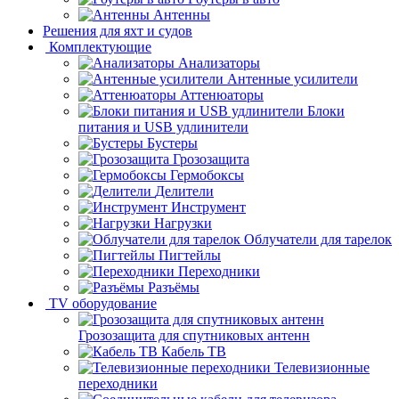
Антенны
Решения для яхт и судов
Комплектующие
Анализаторы
Антенные усилители
Аттенюаторы
Блоки
питания и USB удлинители
Бустеры
Грозозащита
Гермобоксы
Делители
Инструмент
Нагрузки
Облучатели для тарелок
Пигтейлы
Переходники
Разъёмы
TV оборудование
Грозозащита для спутниковых антенн
Кабель ТВ
Телевизионные
переходники