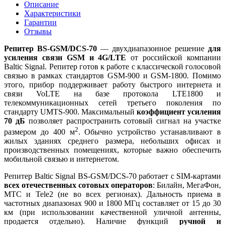
Описание
Характеристики
Гарантии
Отзывы
Репитер BS-GSM/DCS-70
— двухдиапазонное решение
для
усиления связи GSM и 4G/LTE
от российской компании
Baltic Signal. Репитер готов к работе с классической голосовой
связью в рамках стандартов GSM-900 и GSM-1800. Помимо
этого, прибор поддерживает работу быстрого интернета и
связи VoLTE на базе протокола LTE1800 и
телекоммуникационных сетей третьего поколения по
стандарту UMTS-900. Максимальный
коэффициент усиления
70 дБ
позволяет распространить сотовый сигнал на участке
2
размером до 400 м
. Обычно устройство устанавливают в
жилых зданиях среднего размера, небольших офисах и
производственных помещениях, которые важно обеспечить
мобильной связью и интернетом.
Репитер Baltic Signal BS-GSM/DCS-70 работает с SIM-картами
всех отечественных сотовых операторов
: Билайн, МегаФон,
МТС и Tele2 (не во всех регионах). Дальность приема в
частотных диапазонах 900 и 1800 МГц составляет от 15 до 30
км (при использовании качественной уличной антенны,
продается отдельно). Наличие функций
ручной и