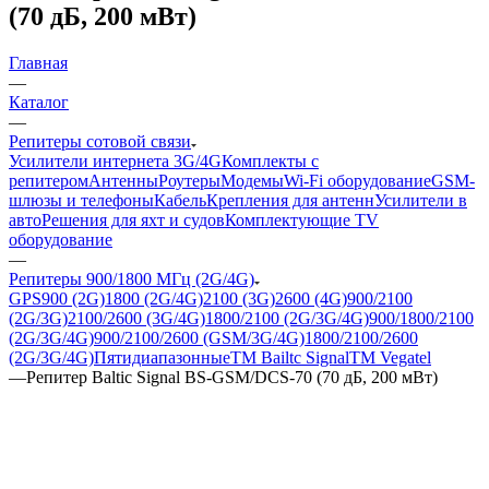
(70 дБ, 200 мВт)
Главная
—
Каталог
—
Репитеры сотовой связи
Усилители интернета 3G/4G
Комплекты с
репитером
Антенны
Роутеры
Модемы
Wi-Fi оборудование
GSM-
шлюзы и телефоны
Кабель
Крепления для антенн
Усилители в
авто
Решения для яхт и судов
Комплектующие
TV
оборудование
—
Репитеры 900/1800 МГц (2G/4G)
GPS
900 (2G)
1800 (2G/4G)
2100 (3G)
2600 (4G)
900/2100
(2G/3G)
2100/2600 (3G/4G)
1800/2100 (2G/3G/4G)
900/1800/2100
(2G/3G/4G)
900/2100/2600 (GSM/3G/4G)
1800/2100/2600
(2G/3G/4G)
Пятидиапазонные
ТМ Bailtc Signal
ТМ Vegatel
—
Репитер Baltic Signal BS-GSM/DCS-70 (70 дБ, 200 мВт)