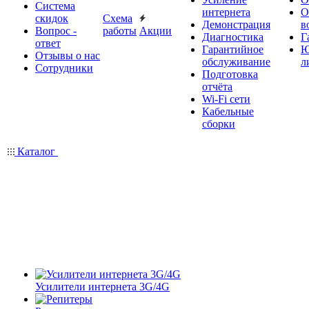
Система
интернета
О
скидок
Схема
Демонстрация
в
Вопрос -
работы
Акции
Диагностика
Г
ответ
Гарантийное
Ю
Отзывы о нас
обслуживание
л
Сотрудники
Подготовка
отчёта
Wi-Fi сети
Кабельные
сборки
Каталог
Усилители интернета 3G/4G