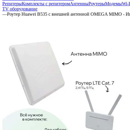
Репитеры
Комплекты с репитером
Антенны
Роутеры
Модемы
Wi-
TV оборудование
—
Роутер Huawei B535 с внешней антенной OMEGA MIMO - Ин