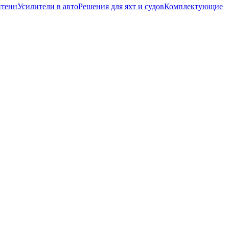
нтенн
Усилители в авто
Решения для яхт и судов
Комплектующие