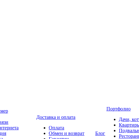
Портфолио
амер
Доставка и оплата
Дачи, ко
вязи
Квартир
нтернета
Оплата
Подваль
ция
Обмен и возврат
Блог
Ресторан
ка
Гарантии