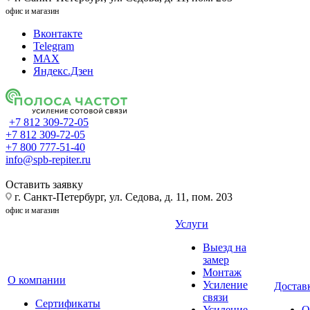
офис и магазин
Вконтакте
Telegram
MAX
Яндекс.Дзен
+7 812 309-72-05
+7 812 309-72-05
+7 800 777-51-40
info@spb-repiter.ru
Оставить заявку
г. Санкт-Петербург, ул. Седова, д. 11, пом. 203
офис и магазин
Услуги
Выезд на
замер
Монтаж
О компании
Усиление
Доставк
связи
Сертификаты
Усиление
О