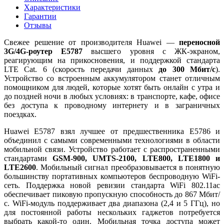
Характеристики
Гарантии
Отзывы
Свежее решение от производителя Huawei —
переносной
3G/4G-роутер E5787
высшего уровня с ЖК-экраном,
реагирующим на прикосновения, и поддержкой стандарта
LTE Cat. 6 (скорость передачи данных
до 300 Мбит/с
).
Устройство со встроенным аккумулятором станет отличным
помощником для людей, которые хотят быть онлайн с утра и
до поздней ночи в любых условиях: в транспорте, кафе, офисе
без доступа к проводному интернету и в заграничных
поездках.
Huawei E5787 взял лучшее от предшественника E5786 и
объединил с самыми современными технологиями в области
мобильной связи. Устройство работает с распространенными
стандартами
GSM-900, UMTS-2100, LTE800, LTE1800 и
LTE2600
. Мобильный сигнал преобразовывается в понятную
большинству портативных компьютеров беспроводную WiFi-
сеть. Поддержка новой ревизии стандарта WiFi 802.11ac
обеспечивает пиковую пропускную способность до 867 Мбит/
с. WiFi-модуль поддерживает два диапазона (2,4 и 5 ГГц), но
для постоянной работы нескольких гаджетов потребуется
выбрать какой-то один. Мобильная точка доступа может