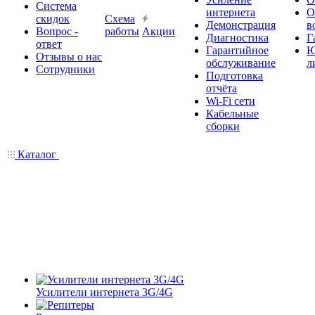
Система
интернета
О
скидок
Схема
Демонстрация
в
Вопрос -
работы
Акции
Диагностика
Г
ответ
Гарантийное
Ю
Отзывы о нас
обслуживание
л
Сотрудники
Подготовка
отчёта
Wi-Fi сети
Кабельные
сборки
Каталог
Усилители интернета 3G/4G