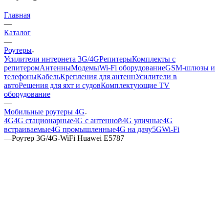
Главная
—
Каталог
—
Роутеры
Усилители интернета 3G/4G
Репитеры
Комплекты с
репитером
Антенны
Модемы
Wi-Fi оборудование
GSM-шлюзы и
телефоны
Кабель
Крепления для антенн
Усилители в
авто
Решения для яхт и судов
Комплектующие
TV
оборудование
—
Мобильные роутеры 4G
4G
4G стационарные
4G с антенной
4G уличные
4G
встраиваемые
4G промышленные
4G на дачу
5G
Wi-Fi
—
Роутер 3G/4G-WiFi Huawei E5787